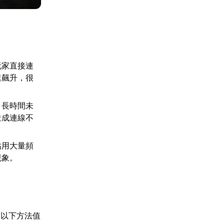
玩家直接連
速飆升，很
，長時間未
造成連線不
佔用大量頻
現象。
，以下方法值