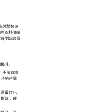
為射擊類遊
》的資料傳輸
上減少斷線風
刻飛升。
。不論你身
》時的跨國
透過最佳化
繁斷線，確