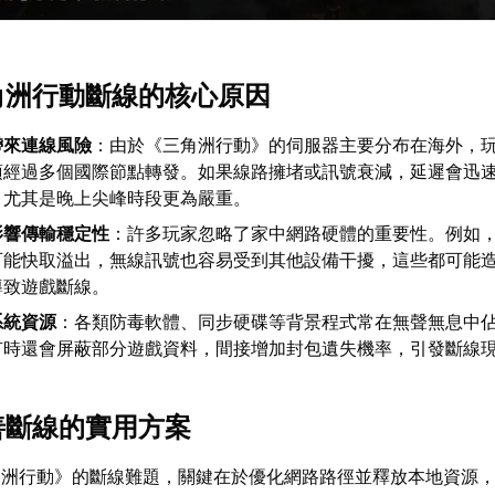
三角洲行動斷線的核心原因
帶來連線風險
：由於《三角洲行動》的伺服器主要分布在海外，
須經過多個國際節點轉發。如果線路擁堵或訊號衰減，延遲會迅
，尤其是晚上尖峰時段更為嚴重。
影響傳輸穩定性
：許多玩家忽略了家中網路硬體的重要性。例如
可能快取溢出，無線訊號也容易受到其他設備干擾，這些都可能
導致遊戲斷線。
系統資源
：各類防毒軟體、同步硬碟等背景程式常在無聲無息中
有時還會屏蔽部分遊戲資料，間接增加封包遺失機率，引發斷線
改善斷線的實用方案
角洲行動》的斷線難題，關鍵在於優化網路路徑並釋放本地資源