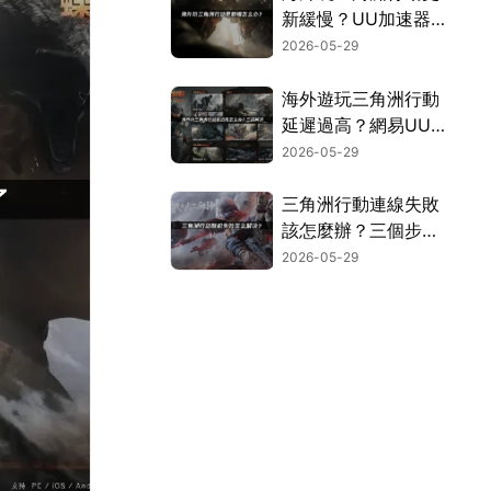
新緩慢？UU加速器
實測有效解決！
2026-05-29
海外遊玩三角洲行動
延遲過高？網易UU
加速器穩定加速攻
2026-05-29
略！
三角洲行動連線失敗
該怎麼辦？三個步驟
搞定組隊卡頓問題！
2026-05-29