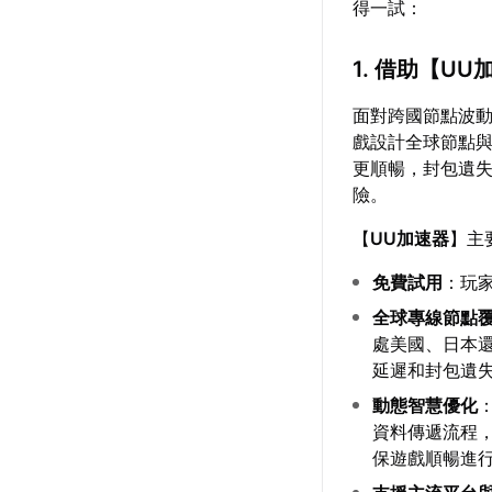
得一試：
1. 借助【
UU
面對跨國節點波
戲設計全球節點
更順暢，封包遺
險。
【
UU加速器
】主
免費試用
：玩
全球專線節點
處美國、日本
延遲和封包遺
動態智慧優化
資料傳遞流程
保遊戲順暢進