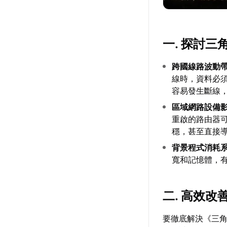
一. 探討
跨國線路波動
線時，資料必
容易發生斷線
區域網路設備
重啟的路由器
穩，甚至直接
背景程式消耗
寬和記憶體，
二. 高效
要徹底解決《三