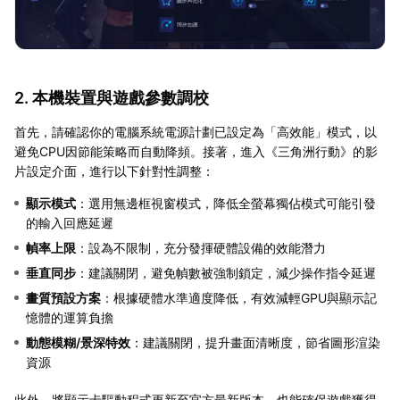
2. 本機裝置與遊戲參數調校
首先，請確認你的電腦系統電源計劃已設定為「高效能」模式，以
避免CPU因節能策略而自動降頻。接著，進入《三角洲行動》的影
片設定介面，進行以下針對性調整：
顯示模式
：選用無邊框視窗模式，降低全螢幕獨佔模式可能引發
的輸入回應延遲
幀率上限
：設為不限制，充分發揮硬體設備的效能潛力
垂直同步
：建議關閉，避免幀數被強制鎖定，減少操作指令延遲
畫質預設方案
：根據硬體水準適度降低，有效減輕GPU與顯示記
憶體的運算負擔
動態模糊/景深特效
：建議關閉，提升畫面清晰度，節省圖形渲染
資源
此外，將顯示卡驅動程式更新至官方最新版本，也能確保遊戲獲得