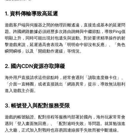
1. 資料傳輸導致高延遲
遊戲客戶端與伺服器之間的物理距離遙遠，直接造成基本的延遲問
題。跨國網路數據必須經歷多次路由跳轉與中繼節點，導致Ping值
明顯上升，同時可能出現封包遺失與波動。對於要求精準操作的射
擊遊戲來說，延遲過高會表現為「明明命中卻沒有反應」、「角色
瞬間瞬移」以及「開鏡動作遲緩」等情況。
2. 國內CDN資源存取障礙
海外用戶直接請求這些節點時，經常會遇到「讀取進度條卡住」、
「介面一直轉圈」或者直接跳出「網路異常」提示，導致無法順利
進入遊戲主介面。
3. 帳號登入與配對服務受限
遊戲的帳號驗證、配對排程等服務均部署於國內，海外玩家常常會
遇到「登入畫面無回應」、「配對逾時失敗」等問題。就算勉強進
入大廳，正式加入對戰時也容易因連線握手失敗而被中斷連線。