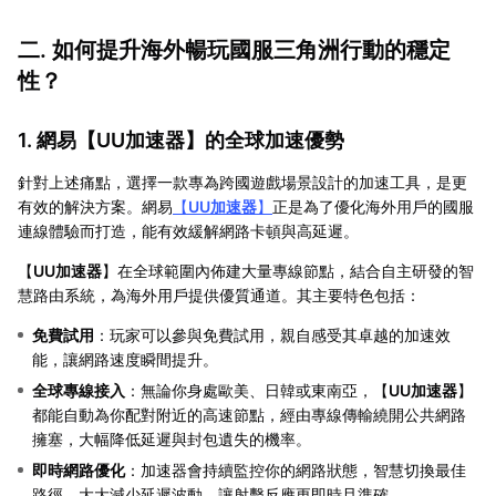
二. 如何提升海外暢玩國服三角洲行動的穩定
性？
1. 網易【
UU加速器
】的全球加速優勢
針對上述痛點，選擇一款專為跨國遊戲場景設計的加速工具，是更
有效的解決方案。網易
【
UU加速器
】
正是為了優化海外用戶的國服
連線體驗而打造，能有效緩解網路卡頓與高延遲。
【
UU加速器
】在全球範圍內佈建大量專線節點，結合自主研發的智
慧路由系統，為海外用戶提供優質通道。其主要特色包括：
免費試用
：玩家可以參與免費試用，親自感受其卓越的加速效
能，讓網路速度瞬間提升。
全球專線接入
：無論你身處歐美、日韓或東南亞，【
UU加速器
】
都能自動為你配對附近的高速節點，經由專線傳輸繞開公共網路
擁塞，大幅降低延遲與封包遺失的機率。
即時網路優化
：加速器會持續監控你的網路狀態，智慧切換最佳
路徑，大大減少延遲波動，讓射擊反應更即時且準確。