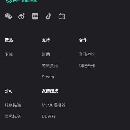
產品
支持
合作
下載
幫助
業務咨詢
遊戲資訊
網吧合作
Steam
公司
友情鏈接
服務協議
MuMu模擬器
隱私協議
UU遠程