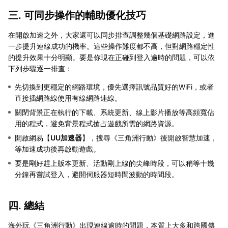
三. 可同步操作的輔助優化技巧
在開啟加速之外，大家還可以同步排查調整幾個基礎網路設定，進
一步提升連線成功的機率。這些操作難度都不高，但對網路穩定性
的提升效果十分明顯。要是你現在正碰到登入逾時的問題，可以依
下列步驟逐一排查：
先切換到更穩定的網路環境，優先選擇訊號品質好的WiFi，或者
直接插網路線使用有線網路連線。
關閉背景正在執行的下載、系統更新、線上影片播放等高頻寬佔
用的程式，避免背景程式搶占遊戲所需的網路資源。
開啟網易【
UU加速器
】，搜尋《三角洲行動》後開啟智慧加速，
等加速成功後再啟動遊戲。
要是剛好趕上版本更新、活動剛上線的尖峰時段，可以稍等十幾
分鐘再嘗試登入，避開伺服器短時間波動的時間段。
四. 總結
海外玩《三角洲行動》出現連線逾時的問題，本質上大多和跨國傳