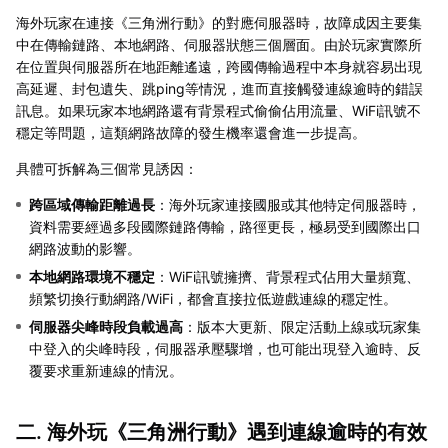
海外玩家在連接《三角洲行動》的對應伺服器時，故障成因主要集
中在傳輸鏈路、本地網路、伺服器狀態三個層面。由於玩家實際所
在位置與伺服器所在地距離遙遠，跨國傳輸過程中本身就容易出現
高延遲、封包遺失、跳ping等情況，進而直接觸發連線逾時的錯誤
訊息。如果玩家本地網路還有背景程式偷偷佔用流量、WiFi訊號不
穩定等問題，這類網路故障的發生機率還會進一步提高。
具體可拆解為三個常見誘因：
跨區域傳輸距離過長
：海外玩家連接國服或其他特定伺服器時，
資料需要經過多段國際鏈路傳輸，路徑更長，極易受到國際出口
網路波動的影響。
本地網路環境不穩定
：WiFi訊號擁擠、背景程式佔用大量頻寬、
頻繁切換行動網路/WiFi，都會直接拉低遊戲連線的穩定性。
伺服器尖峰時段負載過高
：版本大更新、限定活動上線或玩家集
中登入的尖峰時段，伺服器承壓驟增，也可能出現登入逾時、反
覆要求重新連線的情況。
二. 海外玩《三角洲行動》遇到連線逾時的有效