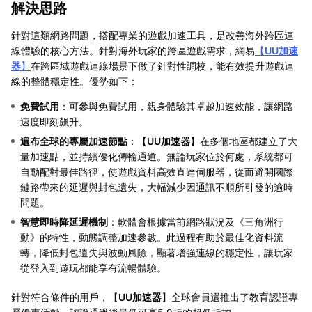
解決思路
針對這類網路問題，搭配專業的遊戲加速工具，是改善海外跨區連
線體驗的核心方法。針對海外玩家的跨區遊戲需求，網易
【
UU加速
器
】
在跨區域遊戲連線場景下做了針對性調校，能有效提升遊戲連
線的整體穩定性。優勢如下：
免費試用
：可參與免費試用，親身體驗其卓越加速效能，讓網路
速度即刻飆升。
遍布全球的專屬加速節點
：【
UU加速器
】在多個地區都建立了大
量加速點，並持續優化傳輸通道。無論玩家位於何處，系統都可
自動配對最佳路徑，使遊戲資料高效直達伺服器，從而避開國際
鏈路帶來的延遲與封包遺失，大幅減少因通訊不順所引發的逾時
問題。
智慧即時降延遲機制
：軟體會根據當前網路狀況及《三角洲行
動》的特性，動態調整加速參數。此過程有助於最佳化資料流
轉，降低封包遺失與波動風險，顯著增強連線的穩定性，讓玩家
從登入到遊玩都能享有流暢體驗。
針對符合條件的用戶，【
UU加速器
】全球會員還推出了教育認證專