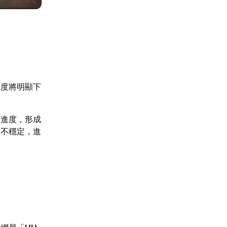
速度將明顯下
入進度，形成
線不穩定，進