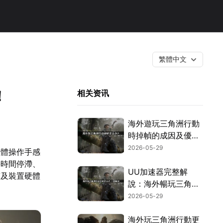
繁體中文
！
相关资讯
海外遊玩三角洲行動
時掉幀的成因及優化
方式完整剖析！
2026-05-29
整體操作手感
長時間停滯、
UU加速器完整解
質及裝置硬體
說：海外暢玩三角洲
行動告別卡頓！
2026-05-29
海外玩三角洲行動更