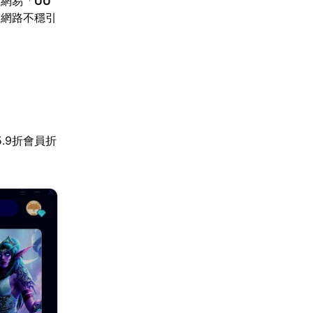
。網易「
UU
因網路不穩引
.9折會員折