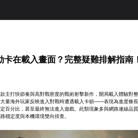
動卡在載入畫面？完整疑難排解指南
一款主打快節奏與高對戰密度的戰術射擊新作，開局載入體驗對
期大量海外玩家反映進入對戰時遭遇載入卡頓——表現為進度條
特定百分比，甚至最終無法進入遊戲。此類現象多與網路連線品
網路穩定度與本機環境雙向排查。