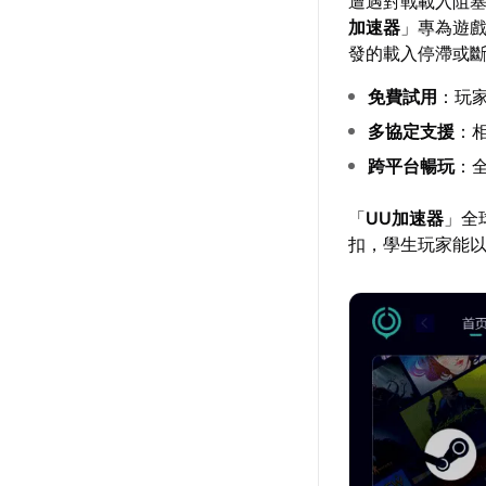
遭遇對戰載入阻
加速器
」專為遊
發的載入停滯或
免費試用
：玩
多協定支援
：相
跨平台暢玩
：
「
UU加速器
」全
扣，學生玩家能