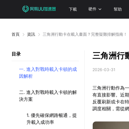
下載
硬件
幫助
首頁
資訊
三角洲行動卡在載入畫面？完整疑難排解指南！
三角洲行
目录
一. 進入對戰時載入卡頓的成
2026-03-31
因解析
三角洲行動作為
二. 進入對戰時載入卡頓的解
有直接影響。近
決方案
反覆刷新或卡在
調度相關，需從
1. 優先確保網路暢通，提
升載入成功率