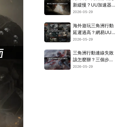
新緩慢？UU加速器
實測有效解決！
2026-05-29
海外遊玩三角洲行動
延遲過高？網易UU
加速器穩定加速攻
2026-05-29
略！
三角洲行動連線失敗
該怎麼辦？三個步驟
搞定組隊卡頓問題！
2026-05-29