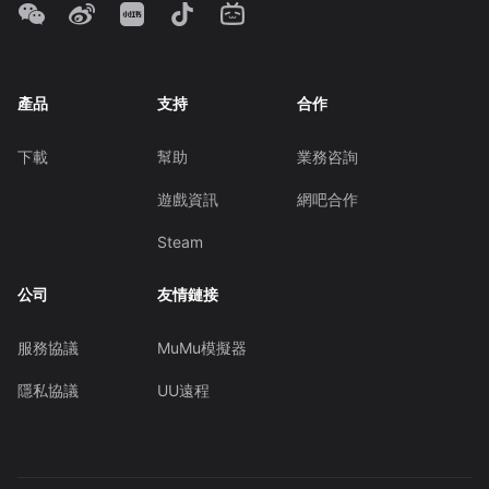
產品
支持
合作
下載
幫助
業務咨詢
遊戲資訊
網吧合作
Steam
公司
友情鏈接
服務協議
MuMu模擬器
隱私協議
UU遠程