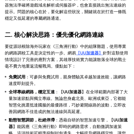
器無法準確將遊戲域名解析成伺服器IP，也會直接跳出無法連線的
提示。問題的核心在於，要化解這些狀況，關鍵就在於打造一條既
穩定又低延遲的專屬網路通道。
二. 核心解決思路：優先優化網路連線
要從源頭根除海外玩家在《三角洲行動》中的組隊難題，使用專業
的網路調校工具是決定性的一步。網易
【
UU加速器
】
針對這類使用
情境設計了完善的應對方案，其雄厚技術實力能讓散落全球的戰士
毫不費力地重返流暢戰局。優點如下：
免費試用
：可參與免費試用，親身體驗其卓越加速效能，讓網路
速度即刻提升。
全球專線網路，穩定互連
：【
UU加速器
】在全球範圍內部署了大
量加速節點與獨立專線。無論您身處北美、歐洲或東亞，它都能
智慧化挑選抵達國服的最優路徑，巧妙避開線路的波動，立即改
善因網路不佳造成的無法連線與高延遲。
動態智慧調節，杜絕停滯
：憑藉自研的智慧加速引擎，【
UU加速
器
】能因應《三角洲行動》即時的網路需求，自動微調加速策
略。這項技術可精準抑制封包遺失，大幅提升網路穩定性，讓您