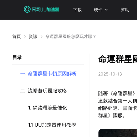
下載
硬件
幫助
首頁
資訊
命運群星國服怎麼玩才順？
命運群星
目录
一. 命運群星卡頓原因解析
2025-10-13
二. 流暢遊玩國服攻略
隨著《命運群星
這款結合第一人
1. 網路環境最佳化
網路延遲、畫面
群星》國服。
1.1 UU加速器使用教學