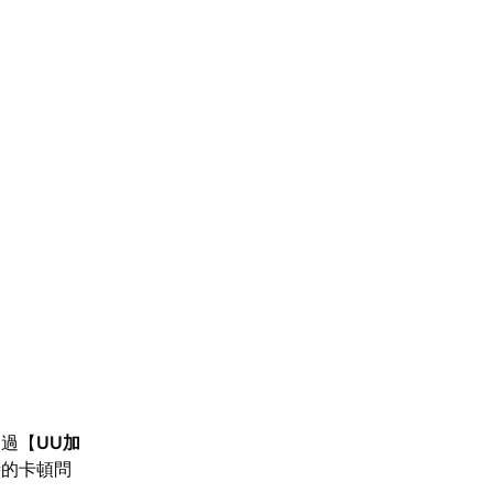
透過【
UU加
時的卡頓問