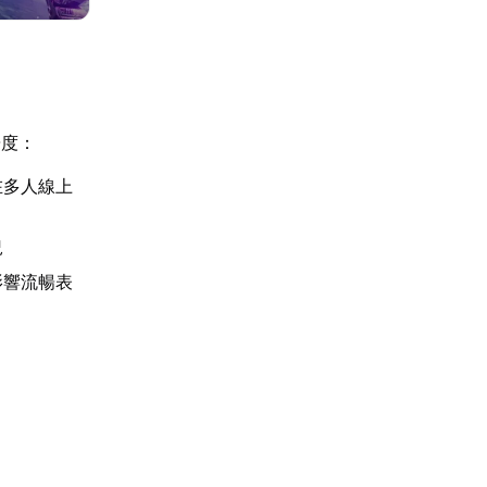
暢度：
在多人線上
況
影響流暢表