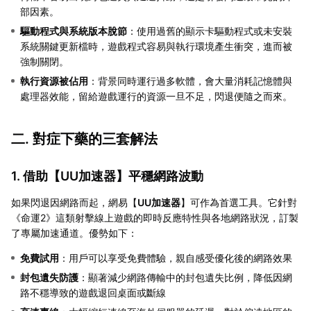
部因素。
驅動程式與系統版本脫節
：使用過舊的顯示卡驅動程式或未安裝
系統關鍵更新檔時，遊戲程式容易與執行環境產生衝突，進而被
強制關閉。
執行資源被佔用
：背景同時運行過多軟體，會大量消耗記憶體與
處理器效能，留給遊戲運行的資源一旦不足，閃退便隨之而來。
二. 對症下藥的三套解法
1. 借助【
UU加速器
】平穩網路波動
如果閃退因網路而起，網易【
UU加速器
】可作為首選工具。它針對
《命運2》這類射擊線上遊戲的即時反應特性與各地網路狀況，訂製
了專屬加速通道。優勢如下：
免費試用
：用戶可以享受免費體驗，親自感受優化後的網路效果
封包遺失防護
：顯著減少網路傳輸中的封包遺失比例，降低因網
路不穩導致的遊戲退回桌面或斷線