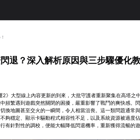
學！
繁閃退？深入解析原因與三步驟優化
命運2》大型線上內容更新的到來，大批守護者重新聚集在高塔之
戰中頻繁遇到遊戲突然關閉的困擾，嚴重影響了戰鬥的爽快感。
、切換地圖甚至交火的一瞬間，令人相當沮喪。這一類問題通常
線不夠穩定、顯示卡驅動程式相容性不足，以及系統資源被過度
進行有針對性的調校，便能大幅降低閃退機率，重新獲得流暢的