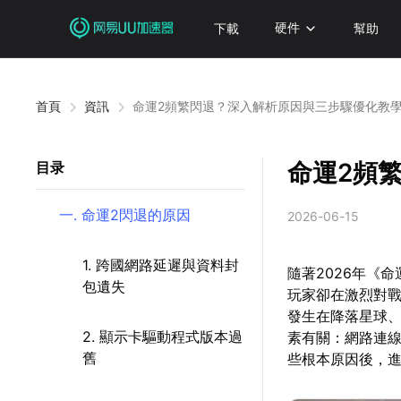
下載
硬件
幫助
首頁
資訊
命運2頻繁閃退？深入解析原因與三步驟優化教
命運2頻
目录
一. 命運2閃退的原因
2026-06-15
1. 跨國網路延遲與資料封
隨著2026年《
包遺失
玩家卻在激烈對
發生在降落星球
2. 顯示卡驅動程式版本過
素有關：網路連
舊
些根本原因後，