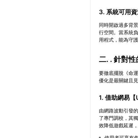
3. 系統可用
同時開啟過多背景
行空間。當系統
用程式，能為守
二. . 針
要徹底擺脫《命
優化是最關鍵且
1. 借助網易【
由網路波動引發
了專門調校，其
效降低遊戲延遲，
使用者可享有