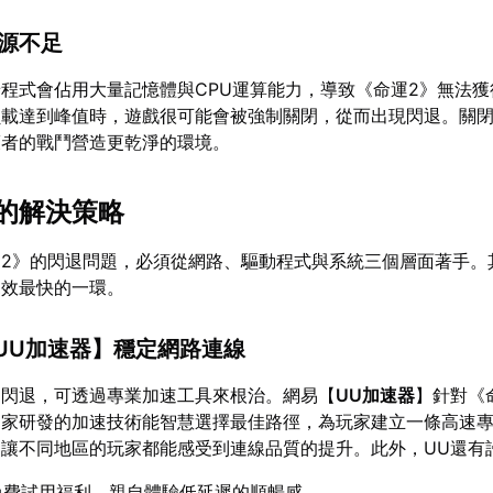
資源不足
程式會佔用大量記憶體與CPU運算能力，導致《命運2》無法獲
負載達到峰值時，遊戲很可能會被強制關閉，從而出現閃退。關
護者的戰鬥營造更乾淨的環境。
對性的解決策略
運2》的閃退問題，必須從網路、驅動程式與系統三個層面著手。
見效最快的一環。
UU加速器
】穩定網路連線
的閃退，可透過專業加速工具來根治。網易【
UU加速器
】針對《
獨家研發的加速技術能智慧選擇最佳路徑，為玩家建立一條高速
讓不同地區的玩家都能感受到連線品質的提升。此外，UU還有
免費試用福利，親自體驗低延遲的順暢感。