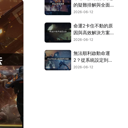
的疑難排解與全面解
決指南！
2026-06-12
命運2卡住不動的原
因與高效解決方案指
南！
2026-06-12
無法順利啟動命運
2？從系統設定到網
路連線的全面解決方
2026-06-12
案！