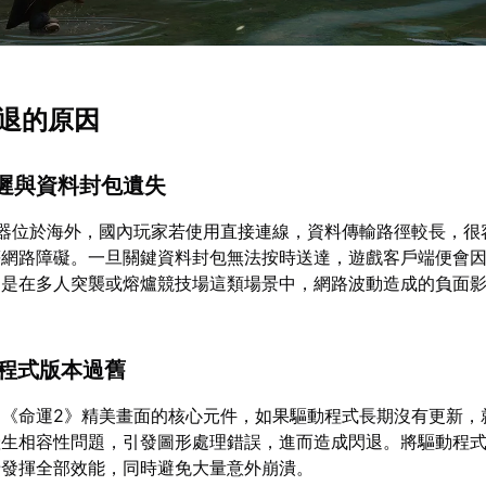
閃退的原因
延遲與資料封包遺失
服器位於海外，國內玩家若使用直接連線，資料傳輸路徑較長，很
等網路障礙。一旦關鍵資料封包無法按時送達，遊戲客戶端便會
別是在多人突襲或熔爐競技場這類場景中，網路波動造成的負面
動程式版本過舊
染《命運2》精美畫面的核心元件，如果驅動程式長期沒有更新，
產生相容性問題，引發圖形處理錯誤，進而造成閃退。將驅動程
卡發揮全部效能，同時避免大量意外崩潰。