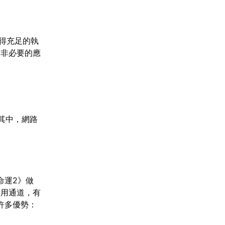
得充足的執
閉非必要的應
其中，網路
命運2》做
專用通道，有
許多優勢：