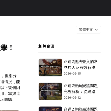
繁體中文
教學！
相关资讯
命運2無法登入的常
見原因及有效解決方
案！
2026-06-15
中，但部分
閃退情況可能
命運2畫面變黑問題
與以下幾個因
完整解析：從網路到
佔用。掌握這
硬體的檢測與修復方
2026-06-12
遊玩體驗。
式！
命運2遊戲崩潰問題