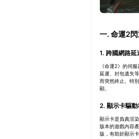
一. 命運2
1. 跨國網路
《命運2》的伺
延遲、封包遺失
而突然終止。特
顯。
2. 顯示卡驅
顯示卡是負責渲
版本的遊戲內容
版，有助於顯示