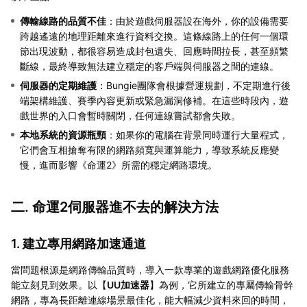
傳輸線路的品質不佳
：由於遊戲伺服器設在海外，你的設備需要
跨越遙遠的地理距離來進行資料交換。這條線路上的任何一個環
節出現波動，都很容易造成封包遺失、回應時間拉長，甚至頻繁
斷線，最終導致無法建立穩定的客戶端與伺服器之間的連線。
伺服器的定期維護
：Bungie團隊會根據營運規劃，不定期進行後
端架構維護、賽季內容更新或緊急漏洞修補。在這些時段內，遊
戲世界的入口會暫時關閉，任何連線嘗試都會失敗。
本地系統的資源瓶頸
：如果你的電腦在背景同時運行大量程式，
它們會互相搶奪有限的網路頻寬與運算能力，導致系統反應變
慢，進而影響《命運2》所需的穩定網路環境。
二. 命運2伺服器進不去的解決方法
1. 建立專用網路加速通道
當問題根源是網路傳輸品質時，導入一款專業的遊戲網路優化服務
能立刻見到效果。以【
UU加速器
】為例，它所建立的專屬傳輸骨幹
網路，專為長距離連線場景最佳化，能大幅減少資料來回的時間，