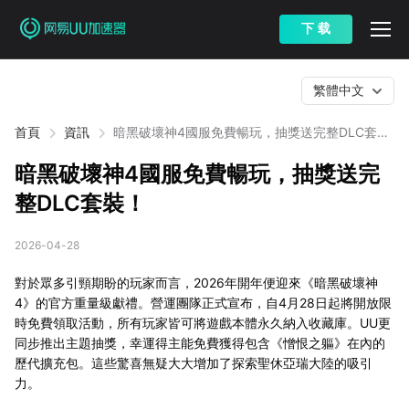
下 载
繁體中文
首頁
資訊
暗黑破壞神4國服免費暢玩，抽獎送完整DLC套
裝！
暗黑破壞神4國服免費暢玩，抽獎送完
整DLC套裝！
2026-04-28
對於眾多引頸期盼的玩家而言，2026年開年便迎來《暗黑破壞神
4》的官方重量級獻禮。營運團隊正式宣布，自4月28日起將開放限
時免費領取活動，所有玩家皆可將遊戲本體永久納入收藏庫。UU更
同步推出主題抽獎，幸運得主能免費獲得包含《憎恨之軀》在內的
歷代擴充包。這些驚喜無疑大大增加了探索聖休亞瑞大陸的吸引
力。