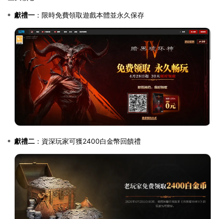
獻禮一
：限時免費領取遊戲本體並永久保存
獻禮二
：資深玩家可獲2400白金幣回饋禮