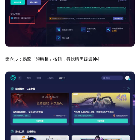
第六步：點擊「領時長」按鈕，尋找暗黑破壞神4