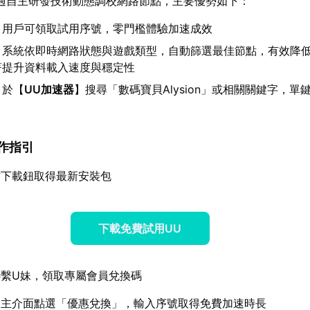
過自主研發技術動態調校網路節點，主要優勢如下：
：用戶可領取試用序號，零門檻體驗加速成效
：系統依即時網路狀態與遊戲類型，自動篩選最佳節點，有效降
著提升資料載入速度與穩定性
：於【
UU加速器
】搜尋「數碼寶貝Alysion」或相關關鍵字，單
操作指引
方下載鈕取得最新安裝包
下載免費試用UU
繫U妹，領取專屬會員兌換碼
器主介面點選「優惠兌換」，輸入序號取得免費加速時長