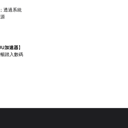
擾；透過系統
資源
UU加速器
】
流暢踏入數碼