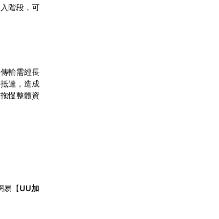
載入階段，可
料傳輸需經長
遲抵達，造成
樣拖慢整體資
網易【
UU加