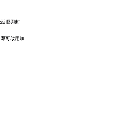
低延遲與封
鍵即可啟用加