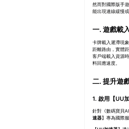
然而對國際版手
能出現連線緩慢
一. 遊戲
卡牌載入遲滯現
距離路由，實體
客戶端載入資源
料回應速度。
二. 提升
1. 啟用【
UU
針對《數碼寶貝A
速器
】專為國際