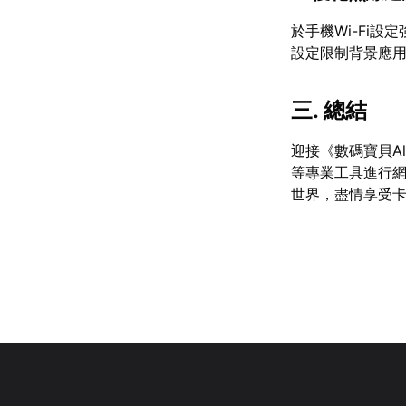
於手機Wi-Fi設
設定限制背景應
三. 總結
迎接《數碼寶貝A
等專業工具進行
世界，盡情享受