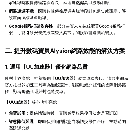
家連線時數據傳輸路徑過長，延遲自然偏高且波動明顯。
網路通道不穩
：國際數據傳輸易遇尖峰時段封包遺失或壅塞，導
致畫面凍結甚至斷線。
Google服務框架依存性
：部分裝置未安裝或配置Google服務框
架，可能引發安裝失敗或登入異常，間接影響遊戲流暢度。
二. 提升數碼寶貝Alysion網路效能的解決方案
1. 運用【
UU加速器
】優化網路品質
針對上述痛點，推薦採用【
UU加速器
】改善連線表現。這款由網易
官方推出的加速工具專為遊戲設計，能協助繞開複雜的國際網路路
徑，顯著降低延遲與封包遺失率。
【
UU加速器
】核心功能亮點：
免費試用
：提供體驗時數，實際感受效果後再決定是否訂閱
智慧降低延遲
：即時偵測網路狀態自動切換最佳路線，主動避開
高延遲節點