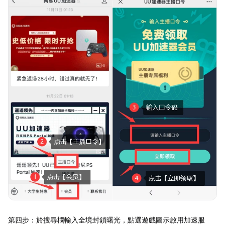
第四步：於搜尋欄輸入全境封鎖曙光，點選遊戲圖示啟用加速服