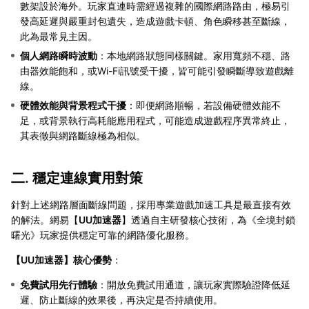
數架設於海外。玩家直連時需經過複雜的國際網路路由，極易引
發高延遲與嚴重封包遺失，造成遊戲卡頓、角色瞬移甚至斷線，
此為最常見主因。
個人網路瞬時波動
：本地網路狀態同樣關鍵。家用寬頻不穩、路
由器效能飽和，或Wi-Fi訊號受干擾，皆可能引發瞬斷導致遊戲離
線。
硬體效能與背景程式干擾
：即便網路順暢，若設備硬體效能不
足，或背景執行高耗能應用程式，可能造成遊戲程序異常終止，
其表徵與網路斷線極為相似。
二. 穩定連線實用對策
針對上述網路層面斷線問題，採用專業遊戲加速工具是最直接有效
的解法。網易【
UU加速器
】透過自主研發核心技術，為《全境封鎖
曙光》玩家提供穩定可靠的網路優化服務。
【
UU加速器
】核心優勢
：
免費試用先行體驗
：開放免費試用通道，讓玩家實際驗證降低延
遲、防止斷線的效果後，再決定是否持續使用。