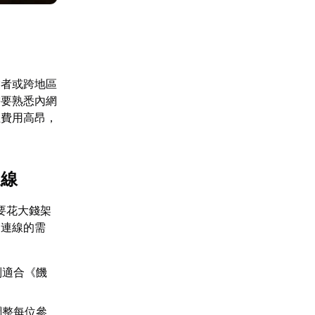
業者或跨地區
需要熟悉內網
但費用高昂，
連線
要花大錢架
i連線的需
別適合《饑
調整每位參