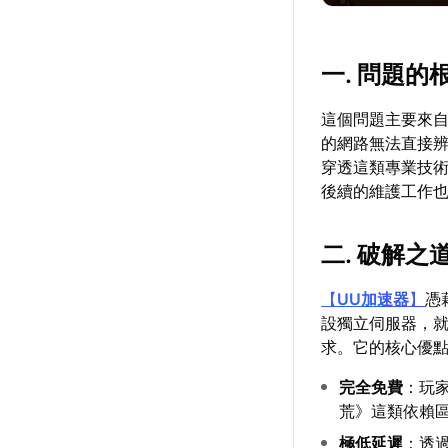
一. 問題的
這個問題主要來
的網路無法直接
穿透這類專業技
後續的維護工作
二. 破解之
【
UU加速器
】
憑
設獨立伺服器，就
求。它的核心優
完全免費
：玩
荒》這類依賴
極低延遲
：透