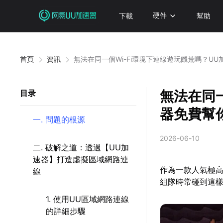
下載
硬件
幫助
首頁
資訊
無法在同一個Wi-Fi環境下連線遊玩饑荒嗎？U
無法在同一
目录
器免費幫
一. 問題的根源
2026-06-10
二. 破解之道：透過【UU加
速器】打造虛擬區域網路連
作為一款人氣極
線
組隊時常碰到這樣
1. 使用UU區域網路連線
的詳細步驟