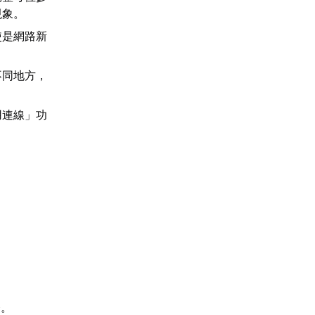
現象。
使是網路新
不同地方，
用連線」功
務。