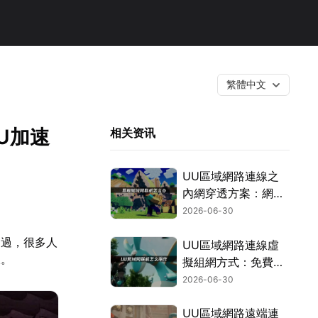
繁體中文
U加速
相关资讯
UU區域網路連線之
內網穿透方案：網易
UU虛擬區域網路一
2026-06-30
鍵突破連線限制！
不過，很多人
UU區域網路連線虛
線。
擬組網方式：免費用
零門檻輕鬆暢遊全球
2026-06-30
區域網路！
UU區域網路遠端連