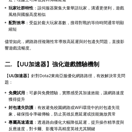
玩家社群特性
：該伺服器聚集大量華語玩家，溝通更便利，遊戲
風格與國服高度相似
配對效率
：受益於龐大玩家基數，搜尋對戰的等待時間通常明顯
縮短
儘管如此，網路路徑複雜性常導致高延遲與封包遺失問題，直接影
響遊戲流暢度。
二. 【
UU加速器
】強化遊戲體驗機制
【
UU加速器
】針對Dota2東南亞服優化網路路徑，有效解決常見問
題：
免費試用
：可參與免費體驗，實際感受其加速效能，讓網路速度
獲得提升
封包遺失防護
：有效避免校園網路或WiFi環境中的封包遺失現
象，確保指令準確傳輸，防止英雄反應延遲或技能施放異常
專屬高速通道
：透過路由優化大幅降低延遲，提升操作精準度與
反應速度，對卡爾、影魔等高精度英雄尤其關鍵