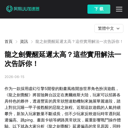
下 载
繁體中文
首頁
資訊
龍之劍覺醒延遲太高？這些實用解法一次告訴你！
龍之劍覺醒延遲太高？這些實用解法一
次告訴你！
2026-06-15
作为一款採用虛幻引擎5開發的動畫風格開放世界角色扮演遊戲，
《龍之劍覺醒》將冒險舞台設定在奧爾維斯大陸，玩家可以招募各
具特色的夥伴，透過豐富的異常狀態連動機制來施展華麗連段，踏
上對抗沉睡一甲子後甦醒的惡龍之旅程。近期這款遊戲的人氣持續
攀升，新加入玩家數量不斷成長，但不少玩家反映遊玩時常遇到延
遲偏高、跳ping、畫面卡頓等網路異常狀況，嚴重影響戰鬥操作體
驗。以下就為大家分析《龍之劍覺醒》延遲偏高的常見原因，同時