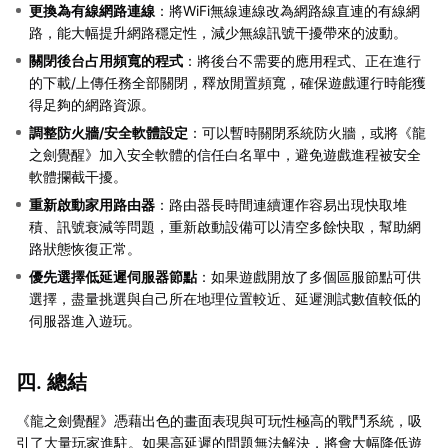
更換為有線網路連線
：將WiFi無線連線改為網路線直連的有線網
路，能大幅提升網路穩定性，減少無線訊號干擾帶來的波動。
關閉後台占用頻寬的程式
：將後台不需要的應用程式、正在進行
的下載/上傳任務全部關閉，釋放閒置頻寬，確保遊戲運行時能獲
得足夠的網路資源。
調整防火牆/安全軟體設定
：可以暫時關閉系統防火牆，或將《龍
之劍覺醒》加入安全軟體的信任白名單中，避免遊戲進程被安全
軟體攔截干擾。
重新啟動家用路由器
：路由器長時間連續運作容易出現快取堆
積、訊號衰減等問題，重新啟動設備可以清空多餘快取，幫助網
路狀態恢復正常。
優先選擇低延遲伺服器節點
：如果遊戲開放了多個區服節點可供
選擇，盡量挑選與自己所在地理位置較近、延遲測試數值較低的
伺服器進入遊玩。
四. 總結
《龍之劍覺醒》憑藉出色的畫面表現與可玩性極高的戰鬥系統，吸
引了大量玩家進駐。如果高延遲的問題無法解決，將會大幅降低遊