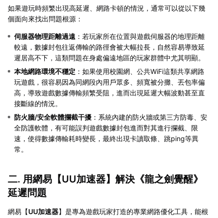
如果遊玩時頻繁出現高延遲、網路卡頓的情況，通常可以從以下幾
個面向來找出問題根源：
伺服器物理距離過遠
：若玩家所在位置與遊戲伺服器的地理距離
較遠，數據封包往返傳輸的路徑會被大幅拉長，自然容易導致延
遲居高不下，這類問題在身處偏遠地區的玩家群體中尤其明顯。
本地網路環境不穩定
：如果使用校園網、公共WiFi這類共享網路
玩遊戲，很容易因為同網段內用戶眾多、頻寬被分攤、丟包率偏
高，導致遊戲數據傳輸頻繁受阻，進而出現延遲大幅波動甚至直
接斷線的情況。
防火牆/安全軟體攔截干擾
：系統內建的防火牆或第三方防毒、安
全防護軟體，有可能誤判遊戲數據封包進而對其進行攔截、限
速，使得數據傳輸耗時變長，最終出現卡讀取條、跳ping等異
常。
二. 用網易【
UU加速器
】解決《龍之劍覺醒》
延遲問題
網易【
UU加速器
】是專為遊戲玩家打造的專業網路優化工具，能根