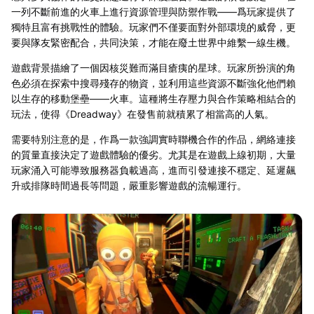
一列不斷前進的火車上進行資源管理與防禦作戰——爲玩家提供了
獨特且富有挑戰性的體驗。玩家們不僅要面對外部環境的威脅，更
要與隊友緊密配合，共同決策，才能在廢土世界中維繫一線生機。
遊戲背景描繪了一個因核災難而滿目瘡痍的星球。玩家所扮演的角
色必須在探索中搜尋殘存的物資，並利用這些資源不斷強化他們賴
以生存的移動堡壘——火車。這種將生存壓力與合作策略相結合的
玩法，使得《Dreadway》在發售前就積累了相當高的人氣。
需要特別注意的是，作爲一款強調實時聯機合作的作品，網絡連接
的質量直接決定了遊戲體驗的優劣。尤其是在遊戲上線初期，大量
玩家涌入可能導致服務器負載過高，進而引發連接不穩定、延遲飆
升或排隊時間過長等問題，嚴重影響遊戲的流暢運行。