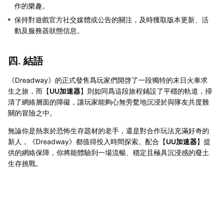
作的樂趣。
保持對遊戲官方社交媒體或公告的關注，及時獲取版本更新、活
動及服務器狀態信息。
四. 結語
《Dreadway》的正式發售爲玩家們開啓了一段獨特的末日火車求
生之旅，而【
UU加速器
】則如同爲這段旅程鋪設了平穩的軌道，掃
清了網絡層面的障礙，讓玩家能夠心無旁騖地沉浸於與隊友共度難
關的冒險之中。
無論你是熱衷於恐怖生存題材的老手，還是對合作玩法充滿好奇的
新人，《Dreadway》都值得投入時間探索。配合【
UU加速器
】提
供的網絡保障，你將能體驗到一場流暢、穩定且極具沉浸感的廢土
生存挑戰。