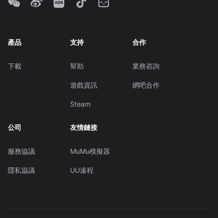
產品
支持
合作
下載
幫助
業務咨詢
遊戲資訊
網吧合作
Steam
公司
友情鏈接
服務協議
MuMu模擬器
隱私協議
UU遠程