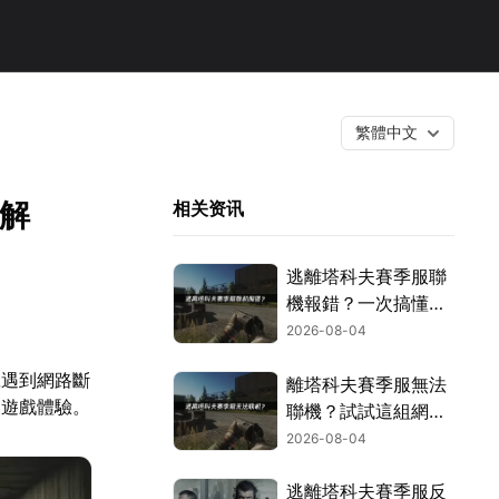
繁體中文
解
相关资讯
逃離塔科夫賽季服聯
機報錯？一次搞懂網
路調校祕訣！
2026-08-04
旦遇到網路斷
離塔科夫賽季服無法
壞遊戲體驗。
聯機？試試這組網路
優化解方！
2026-08-04
逃離塔科夫賽季服反