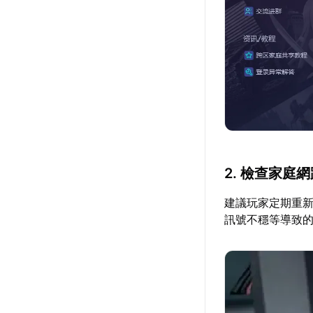
2. 檢查家庭
建議玩家定期重
訊號不穩等導致