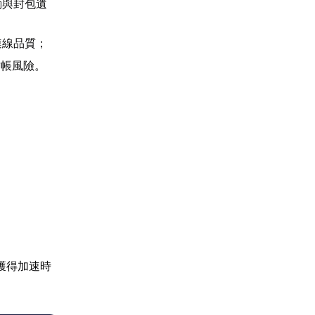
動與封包遺
連線品質；
封帳風險。
獲得加速時