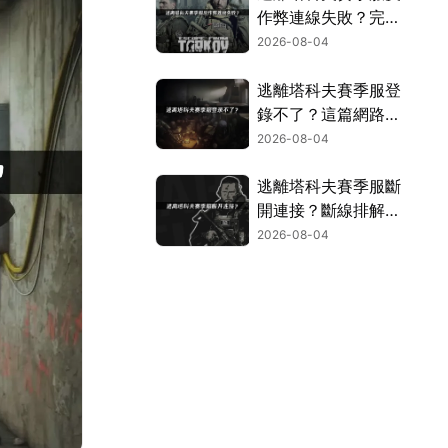
作弊連線失敗？完整
解決指南！
2026-08-04
逃離塔科夫賽季服登
錄不了？這篇網路優
化指南幫你搞定！
2026-08-04
逃離塔科夫賽季服斷
開連接？斷線排解與
網路優化全攻略！
2026-08-04