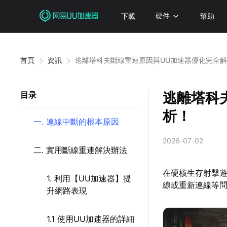
下載
硬件
幫助
首頁
資訊
逃離塔科夫斷線重連原因與UU加速器優化完全
逃離塔科
目录
析！
一. 連線中斷的根本原因
2026-07-02
二. 實用斷線重連解決辦法
在硬核生存射擊
1. 利用【UU加速器】提
線或重新連線等
升網路表現
1.1 使用UU加速器的詳細