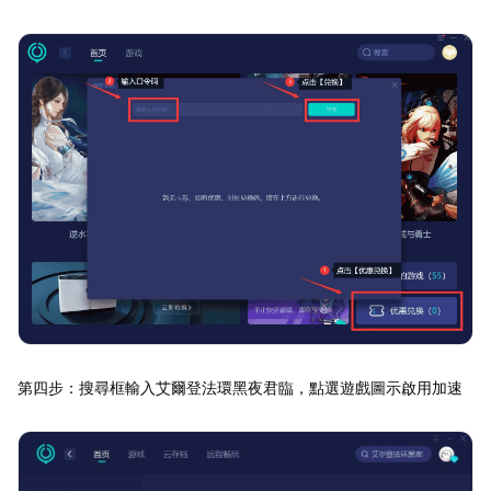
第四步：搜尋框輸入艾爾登法環黑夜君臨，點選遊戲圖示啟用加速