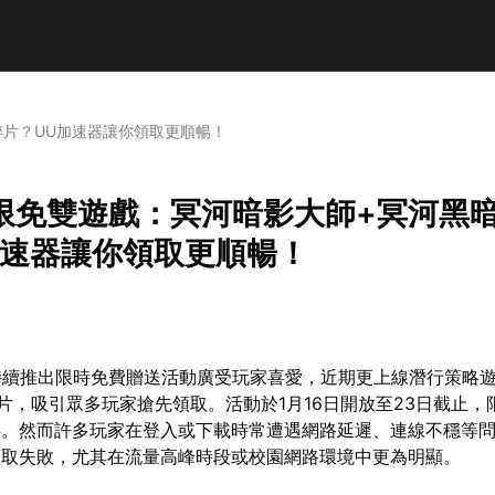
碎片？UU加速器讓你領取更順暢！
五限免雙遊戲：冥河暗影大師+冥河黑
加速器讓你領取更順暢！
因持續推出限時免費贈送活動廣受玩家喜愛，近期更上線潛行策略
片，吸引眾多玩家搶先領取。活動於1月16日開放至23日截止，
存。然而許多玩家在登入或下載時常遭遇網路延遲、連線不穩等
領取失敗，尤其在流量高峰時段或校園網路環境中更為明顯。