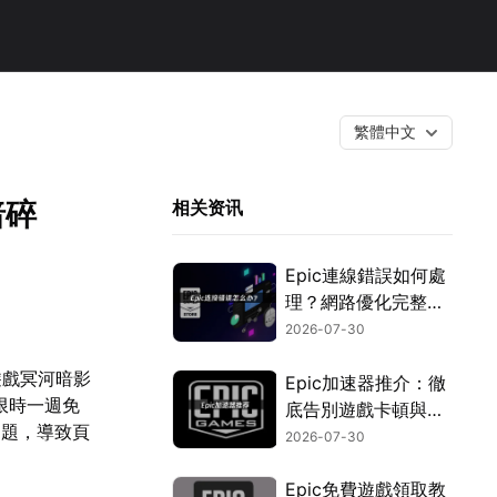
繁體中文
暗碎
相关资讯
Epic連線錯誤如何處
理？網路優化完整教
學！
2026-07-30
遊戲冥河暗影
Epic加速器推介：徹
限時一週免
底告別遊戲卡頓與延
問題，導致頁
遲的優化攻略！
2026-07-30
Epic免費遊戲領取教