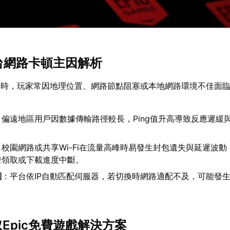
c平台網路卡頓主因解析
台時，玩家常因地理位置、網路節點阻塞或本地網路環境不佳面
：偏遠地區用戶因數據傳輸路徑較長，Ping值升高導致反應遲緩
：校園網路或共享Wi-Fi在流量高峰時易發生封包遺失與延遲波動
擊領取或下載進度中斷。
制
：平台依IP自動匹配伺服器，若切換時網路適配不及，可能發
。
取Epic免費遊戲解決方案