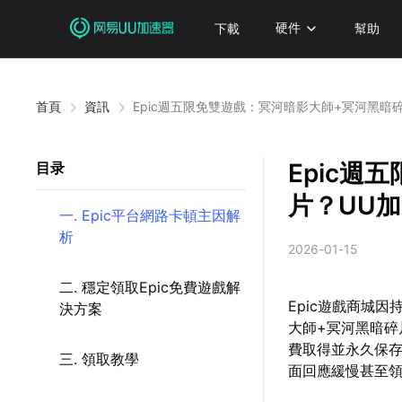
下載
硬件
幫助
首頁
資訊
Epic週五限免雙遊戲：冥河暗影大師+冥河黑暗
Epic週
目录
片？UU
一. Epic平台網路卡頓主因解
析
2026-01-15
二. 穩定領取Epic免費遊戲解
Epic遊戲商城
決方案
大師+冥河黑暗碎
費取得並永久保
三. 領取教學
面回應緩慢甚至