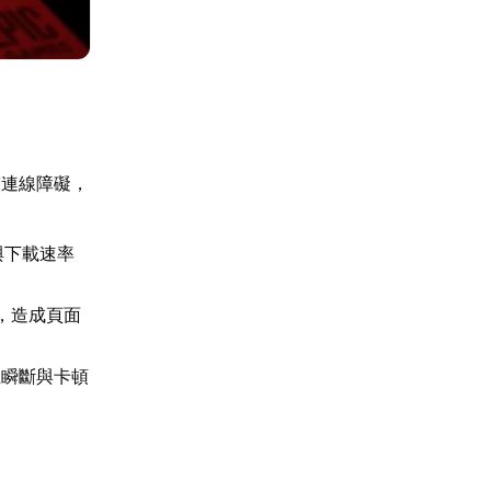
臨連線障礙，
與下載速率
，造成頁面
生瞬斷與卡頓