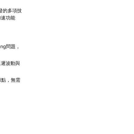
發的多項技
加速功能
ng問題，
延遲波動與
節點，無需