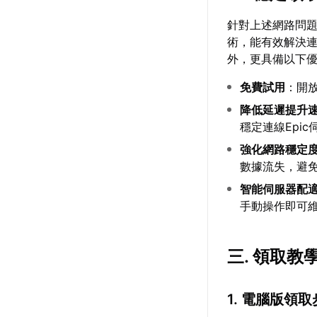
針對上述網路問
術，能有效解決連
外，更具備以下
免費試用
：開
降低延遲提升
穩定連線Epi
強化網路穩定
數據流失，避
智能伺服器配
手動操作即可
三. 領取教
1. 電腦版領