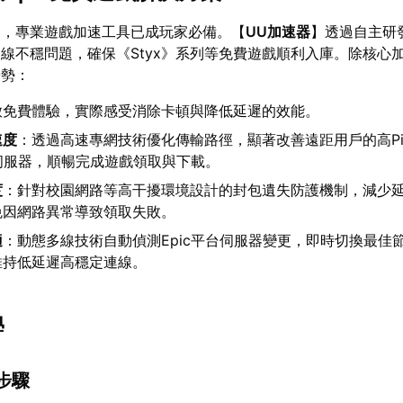
題，專業遊戲加速工具已成玩家必備。【
UU加速器
】透過自主研
線不穩問題，確保《Styx》系列等免費遊戲順利入庫。除核心
優勢：
放免費體驗，實際感受消除卡頓與降低延遲的效能。
速度
：透過高速專網技術優化傳輸路徑，顯著改善遠距用戶的高Pi
c伺服器，順暢完成遊戲領取與下載。
度
：針對校園網路等高干擾環境設計的封包遺失防護機制，減少
免因網路異常導致領取失敗。
適
：動態多線技術自動偵測Epic平台伺服器變更，即時切換最佳
維持低延遲高穩定連線。
學
取步驟