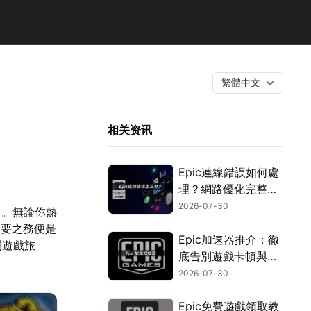
繁體中文
相关资讯
Epic連線錯誤如何處
理？網路優化完整教
學！
2026-07-30
台。無論你熱
首要之務便是
Epic加速器推介：徹
開遊戲旅
底告別遊戲卡頓與延
遲的優化攻略！
2026-07-30
Epic免費遊戲領取教