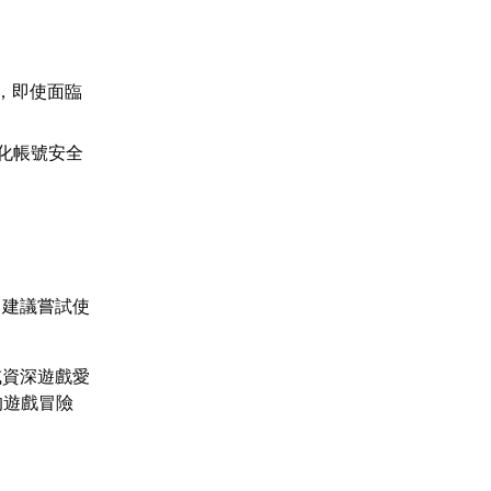
，即使面臨
強化帳號安全
，建議嘗試使
或資深遊戲愛
的遊戲冒險