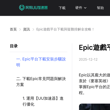
下載
硬件
幫助
首頁
資訊
Epic遊戲平台下載與疑難排解全攻略！
Epic遊
目录
一. Epic平台下載安裝步驟說
2025-12-12
明
Epic以其龐大
二. 下載Epic常見問題與解決
衷於《要塞英雄
方案
掌握Epic平台
程。
1. 運用【UU加速器】進
行優化