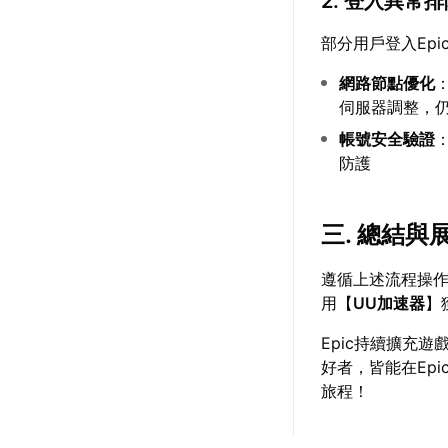
2. 登入異常
部分用戶登入Ep
網路節點優化
伺服器調整，
帳號安全驗證
防護
三. 總結與
遵循上述流程操作
用【
UU加速器
】
Epic持續擴充
好者，皆能在Ep
旅程！