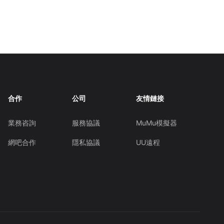
合作
公司
友情鏈接
業務咨詢
服務協議
MuMu模擬器
網吧合作
隱私協議
UU遠程