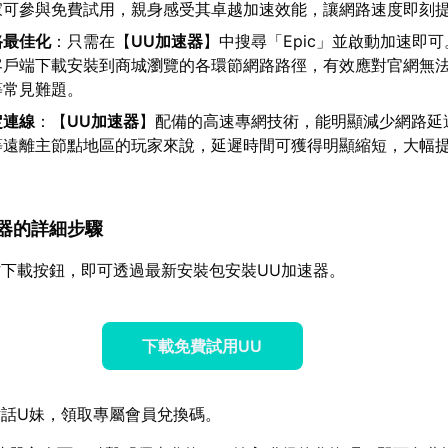
家可參與免費試用，親身感受其卓越加速效能，讓網路速度即刻
路最佳化
：只需在【
UU加速器
】中搜尋「Epic」並啟動加速即
客戶端下載安裝到商城瀏覽的各環節網路路徑，有效應對官網無
等常見難題。
定連線
：【
UU加速器
】配備的高速專網技術，能明顯減少網路延
等遠離主節點地區的玩家來說，延遲時間可獲得明顯縮短，大幅
。
加速器的詳細步驟
下載按鈕，即可透過最新安裝包安裝UU加速器。
下載免費試用UU
話U妹，領取專屬會員兌換碼。