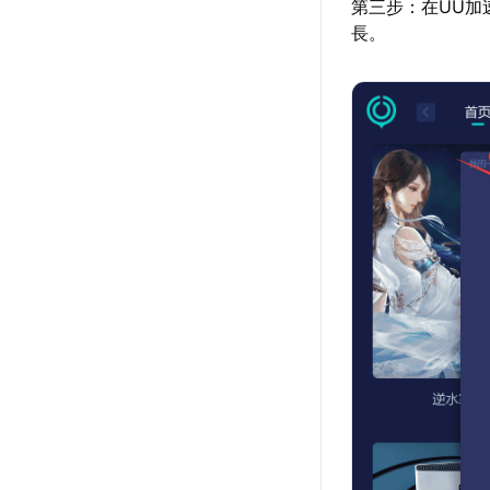
第三步：在UU加
長。