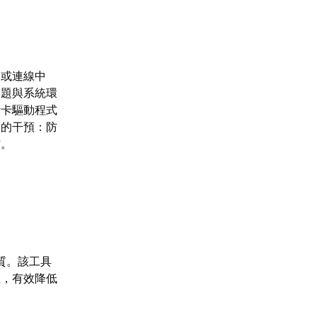
失或連線中
問題與系統環
示卡驅動程式
體的干預：防
作。
質。該工具
徑，有效降低