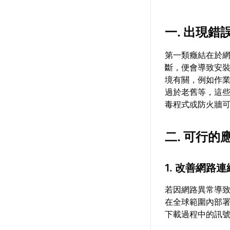
一. 出現錯
第一類癥結在於
斷，便會導致安
境有關，例如作
過於老舊等，這
毒程式或防火牆
二. 可行的
1. 改善網路
若因網路異常導
在全球範圍內部
下載過程中的訊