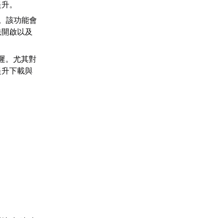
提升。
可。該功能會
法開啟以及
遲。尤其對
提升下載與