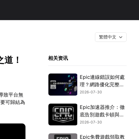
繁體中文
之道！
相关资讯
Epic連線錯誤如何處
理？網路優化完整教
學！
2026-07-30
，導致平台無
主要可歸結為
Epic加速器推介：徹
底告別遊戲卡頓與延
遲的優化攻略！
2026-07-30
Epic免費遊戲領取教