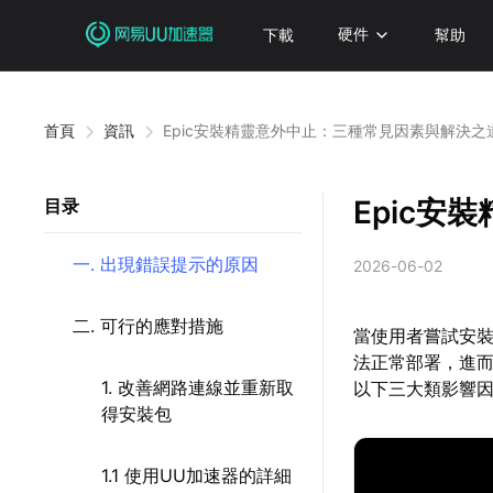
下載
硬件
幫助
首頁
資訊
Epic安裝精靈意外中止：三種常見因素與解決之
Epic
目录
一. 出現錯誤提示的原因
2026-06-02
二. 可行的應對措施
當使用者嘗試安裝
法正常部署，進
1. 改善網路連線並重新取
以下三大類影響
得安裝包
1.1 使用UU加速器的詳細