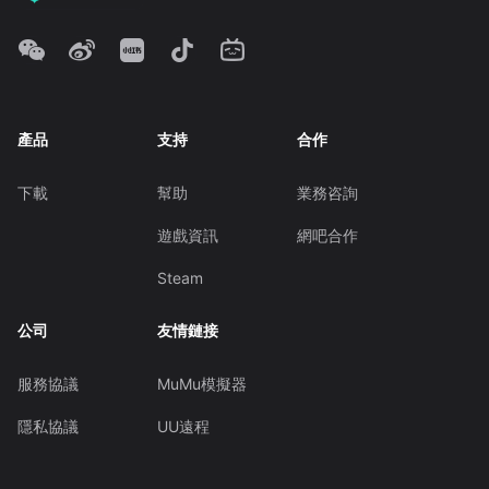
產品
支持
合作
下載
幫助
業務咨詢
遊戲資訊
網吧合作
Steam
公司
友情鏈接
服務協議
MuMu模擬器
隱私協議
UU遠程