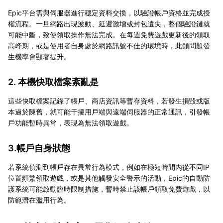
Epic平台需與伺服器進行穩定資料交換，以驗證帳戶資格並完成授
權流程。一旦網路出現波動、延遲激增或封包遺失，整個驗證鏈就
可能中斷，致使領取操作無法完成。在每週免費遊戲更新後的領取
高峰期，或是使用者自身處於網路訊號不佳的環境時，此類問題發
生機率會顯著提升。
2. 本機快取檔案紊亂是
這些快取檔案記錄了帳戶、商店資訊等暫存資料，若發生損毀或版
本過於陳舊，就可能干擾用戶端與遠端伺服器的正常通訊，引發帳
戶功能暫時異常，表現為無法領取遊戲。
3.帳戶自身狀態
若系統偵測到帳戶存在異常行為模式，例如在極短時間內從不同IP
位置頻繁領取遊戲，或是其他觸發安全警示的活動，Epic的自動防
護系統可能啟動臨時限制措施，暫時禁止該帳戶領取免費遊戲，以
防範潛在濫用行為。