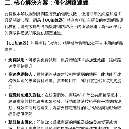
二. 核心解決方案：優化網路連線
要從根本解決因網路問題導致的領取失敗，使用可靠的網路加速工
具是關鍵步驟。網易【
UU加速器
】整合多項自主研發的智慧網路優
化技術，能有效應對各類複雜網路環境下的連線難題，為Epic平台
的存取與遊戲領取提供穩定通道。
【
UU加速器
】的幾項核心功能，精準針對影響Epic平台使用的網路
痛點：
免費試用
：可參與免費試用，親身體驗其卓越加速效能，讓網路
速度即刻提升
高速專網接入
：對於網路基礎建設相對薄弱的地區，此功能可建
構低延遲的專屬資料通道。實際應用中，連線穩定性獲得實質提
升
智慧封包遺失對抗
：在校園網路、商場Wi-Fi等公共網路環境中，
網路壅塞與封包遺失現象頻發。該功能透過技術手段平滑網路波
動，有效抑制封包遺失，為需要穩定連線的帳戶驗證與遊戲領取
操作提供保障
動態路由優化
：即使Epic遊戲商店的伺服器節點發生變更或切
換，加速工具也能即時偵測並自動分配當前最佳加速線路，避免