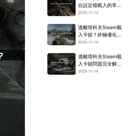
在設定檔載入的常見
原因與解決方案全解
2025-11-14
析！
逃離塔科夫Steam載
入卡頓？終極優化攻
略來了！
2025-11-14
逃離塔科夫Steam載
入卡頓問題完全解決
攻略！
2025-11-14