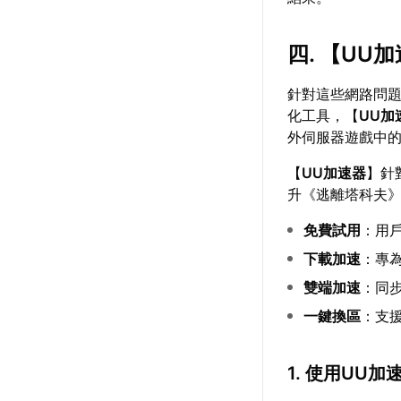
四. 【
UU加
針對這些網路問
化工具，【
UU加
外伺服器遊戲中
【
UU加速器
】針
升《逃離塔科夫
免費試用
：用
下載加速
：專
雙端加速
：同步
一鍵換區
：支
1. 使用UU