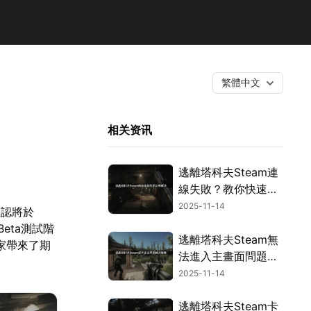
繁體中文
相关资讯
逃離塔科夫Steam連
線失敗？教你快速解
決！
2025-11-14
確認將於
eta測試階
逃離塔科夫Steam無
球玩家帶來了期
法進入主畫面問題完
整解決方案！
2025-11-14
逃離塔科夫Steam卡