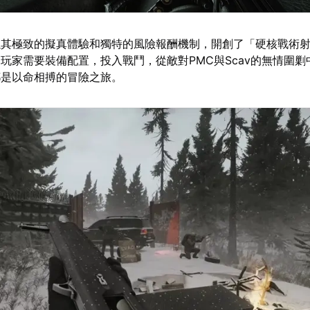
以其極致的擬真體驗和獨特的風險報酬機制，開創了「硬核戰術
玩家需要裝備配置，投入戰鬥，從敵對PMC與Scav的無情圍剿
都是以命相搏的冒險之旅。