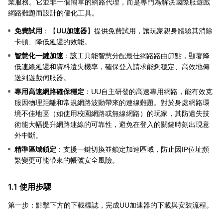
業服務。它並非一個簡單的網路代理，而是專門為解決國際服遊戲
網路難題而設計的優化工具。
免費試用
：【
UU加速器
】提供免費試用，讓玩家親身體驗其消除
卡頓、降低延遲的效能。
智慧化一鍵加速
：該工具能智慧分配最佳網路路由節點，顯著降
低連線延遲和資料遺失機率，確保登入請求能夠穩定、高效地傳
送到遊戲伺服器。
專用高速網路確保穩定
：UU自主研發的高速專用網路，能有效克
服因物理距離和常規網路波動帶來的連線難題。對於身處網路環
境不佳地區（如使用校園網路或無線網路）的玩家，其防遺失技
術能大幅提升網路連線的可靠性，避免在登入的關鍵時刻出現意
外中斷。
精準區域鎖定
：支援一鍵切換並鎖定加速區域，防止因IP位址頻
繁變更可能帶來的帳號安全風險。
1.1 使用步驟
第一步：點擊下方的下載標誌，完成UU加速器的下載與安裝流程。