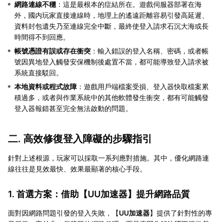
網路連線不穩
：這是最根本的症結所在。遊戲伺服器部署在海
外，國内玩家直接連線時，地理上的遙遠距離容易引發高延遲、
資料封包遺失乃至連線完全中斷，最終使登入請求石沉大海或長
時間得不到回應。
帳號憑證有誤或存在衝突
：輸入錯誤的登入名稱、密碼，或者帳
號因異地登入觸發安保機制後處置不當，都可能導致登入請求被
系統直接駁回。
本地資料或程式故障
：遊戲用戶端檔案受損、登入器快取檔案累
積過多，或者與作業系統中的其他軟體發生衝突，都有可能觸發
登入器報錯甚至完全無法啟動的問題。
二. 高效修復登入障礙的步驟指引
針對上述根源，玩家可以採取一系列應對措施。其中，優化網路連
線往往是見效最快、效果最顯著的核心手段。
1. 首選方案：借助【
UU加速器
】提升網路品質
面對因網路問題引發的登入失敗，【
UU加速器
】提供了針對性的專