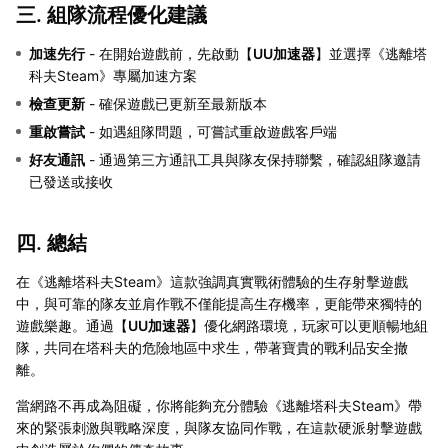
三. 組隊流程優化建議
加速先行
- 在開始遊戲前，先啟動【
UU加速器
】並選擇《逃離塔
科夫Steam》專屬加速方案
檢查更新
- 確保遊戲已更新至最新版本
重啟嘗試
- 如遇組隊問題，可嘗試重啟遊戲客戶端
好友通訊
- 通過第三方通訊工具與隊友保持聯繫，確認組隊邀請
已發送或接收
四. 總結
在《逃離塔科夫Steam》這款強調真實戰術體驗的生存射擊遊戲
中，與可靠的隊友並肩作戰不僅能提高生存機率，更能帶來獨特的
遊戲樂趣。通過【
UU加速器
】優化網路環境，玩家可以更順暢地組
隊，共同在塔科夫的危險地區中求生，帶著寶貴的戰利品安全撤
離。
當網路不再成為阻礙，你將能夠充分體驗《逃離塔科夫Steam》帶
來的緊張刺激與戰略深度，與隊友協同作戰，在這款硬派射擊遊戲