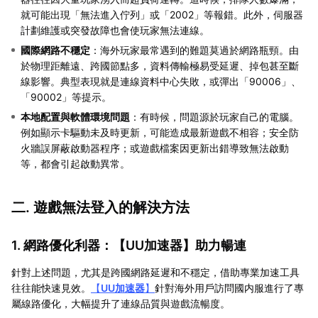
就可能出現「無法進入佇列」或「2002」等報錯。此外，伺服器
計劃維護或突發故障也會使玩家無法連線。
國際網路不穩定
：海外玩家最常遇到的難題莫過於網路瓶頸。由
於物理距離遠、跨國節點多，資料傳輸極易受延遲、掉包甚至斷
線影響。典型表現就是連線資料中心失敗，或彈出「90006」、
「90002」等提示。
本地配置與軟體環境問題
：有時候，問題源於玩家自己的電腦。
例如顯示卡驅動未及時更新，可能造成最新遊戲不相容；安全防
火牆誤屏蔽啟動器程序；或遊戲檔案因更新出錯導致無法啟動
等，都會引起啟動異常。
二. 遊戲無法登入的解決方法
1. 網路優化利器：【
UU加速器
】助力暢連
針對上述問題，尤其是跨國網路延遲和不穩定，借助專業加速工具
往往能快速見效。
【
UU加速器
】
針對海外用戶訪問國内服進行了專
屬線路優化，大幅提升了連線品質與遊戲流暢度。