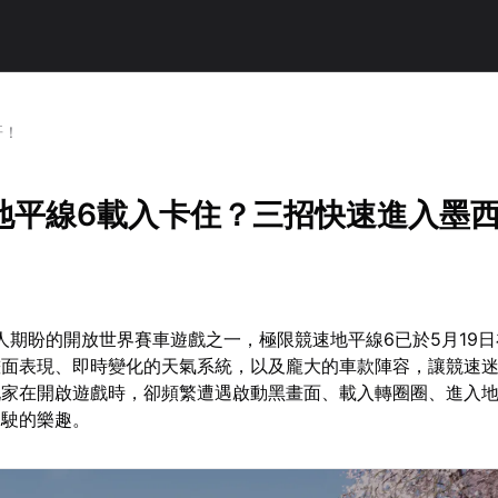
哥！
地平線6載入卡住？三招快速進入墨
令人期盼的開放世界賽車遊戲之一，極限競速地平線6已於5月19
畫面表現、即時變化的天氣系統，以及龐大的車款陣容，讓競速
玩家在開啟遊戲時，卻頻繁遭遇啟動黑畫面、載入轉圈圈、進入
駕駛的樂趣。