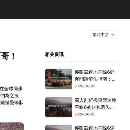
繁體中文
西哥！
相关资讯
極限競速地平線6延
遲問題解決指南：
UU加速器一鍵搞
2026-06-05
日在全球同步
定！
迷們為之振
深入剖析極限競速地
地圖緩慢等狀
平線6的封包遺失成
因，並提供最有效的
2026-06-05
解決方案！
極限競速地平線6連