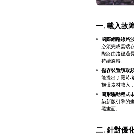
一. 載入
國際網路線路
必須完成雲端
際路由路徑過
持續旋轉。
儲存裝置讀取
能提出了嚴苛
拖慢素材載入
圖形驅動程式
染新版引擎的
黑畫面。
二. 針對