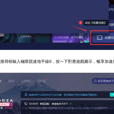
器搜尋框輸入極限競速地平線6，按一下對應遊戲圖示，暢享加速