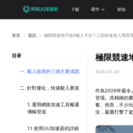
下載
硬件
幫助
首頁
資訊
極限競速地平線6載入卡住？三招快速進入墨西
極限競速
目录
一. 載入故障的三個主要成因
2026-05-20
二. 針對優化，快速駛入賽道
作為2026年最
登場。其精緻的
1. 運用網路加速工具暢通
奮。然而，不少
傳輸管道
況，嚴重打擊了
1.1 使用UU加速器的詳細