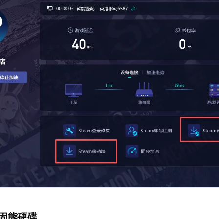
至固態硬碟