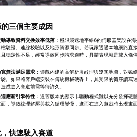
故障的三個主要成因
波動導致資料交換效率低落
：極限競速地平線6的伺服器架設在海
存檔驗證、連線校驗以及地形資源同步。若玩家透過本地網路直
長且穩定性不足，經常導致同步請求逾時，具體表現就是載入條
頻寬無法滿足需求
：遊戲內建的高解析度紋理與遼闊地圖，對磁
考驗。如果將客戶端安裝在傳統機械硬碟上，其受限的循序讀寫
，造成進入賽道前需等待許久。
未適應新引擎特性
：過舊版本的顯示卡驅動程式難以充分發揮硬
畫面，導致紋理解壓與載入循環變慢，進而在進入遊戲時出現畫
優化，快速駛入賽道