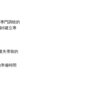
過專門調校的
線6建立專
包遺失導致的
的準備時間