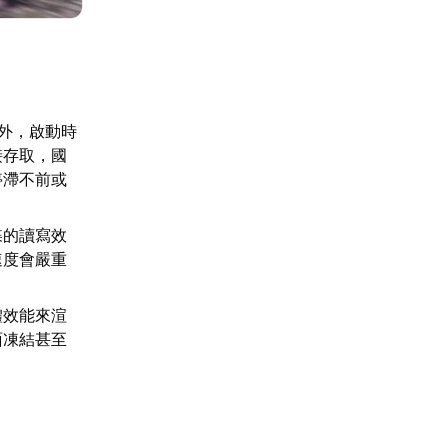
外，啟動時
接存取，國
停滯不前或
碟的讀寫效
速度會嚴重
體效能來渲
面凍結甚至