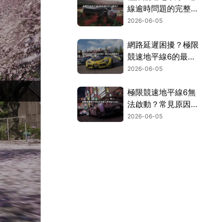
線逾時問題的完整解
決指南！
2026-06-05
網路延遲困擾？極限
競速地平線6的最佳
化技巧與加速方案詳
2026-06-05
解！
極限競速地平線6無
法啟動？常見原因與
解決方法完整彙整！
2026-06-05