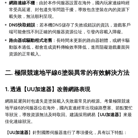
網路連線不穩
：由於本作伺服器設置在海外，國內玩家連線時經
常受高延遲、封包遺失等問題干擾，導致包含塗裝在內的資源下
載失敗，無法順利呈現。
DNS快取錯誤
：若本機DNS儲存了失效或錯誤的資訊，遊戲客戶
端可能會找不到正確的伺服器資源位址，引發內容載入障礙。
路由器或驅動程式老舊
：長時間未更新的路由器韌體，或網卡驅
動版本過低，都會造成資料傳輸效率降低，進而阻礙遊戲畫面與
資源的正常載入。
二. 極限競速地平線6塗裝異常的有效解決方法
1. 透過【
UU加速器
】改善網路表現
網路延遲與封包遺失是塗裝載入失敗最常見的根源。考量極限競速
地平線6的伺服器位在海外，國內直連經常出現線路壅塞、節點繁忙
等狀況，導致資源無法及時取回。建議採用網易【
UU加速器
】來最
佳化連線狀況。
【
UU加速器
】針對國際伺服器進行了專項優化，具有以下特點：