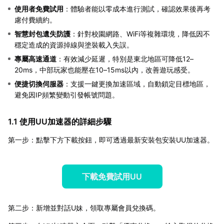
使用者免費試用
：體驗者能以零成本進行測試，確認效果後再考
慮付費續約。
智慧封包遺失防護
：針對校園網路、WiFi等複雜環境，降低因不
穩定造成的資源掉線與塗裝載入失誤。
專屬高速通道
：有效減少延遲，特別是東北地區可降低12–
20ms，中部玩家也能壓在10–15ms以內，改善遊玩感受。
便捷切換伺服器
：支援一鍵更換加速區域，自動鎖定目標地區，
避免因IP頻繁變動引發帳號問題。
1.1 使用UU加速器的詳細步驟
第一步：點擊下方下載按鈕，即可透過最新安裝包安裝UU加速器。
下載免費試用UU
第二步：新增並對話U妹，領取專屬會員兌換碼。