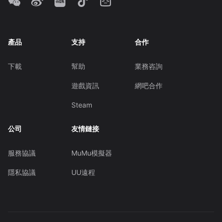
產品
支持
合作
下載
幫助
業務咨詢
遊戲資訊
網吧合作
Steam
公司
友情鏈接
服務協議
MuMu模擬器
隱私協議
UU遠程