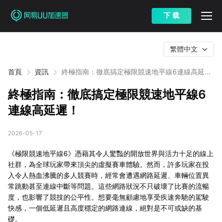
下 载
繁體中文
首頁
資訊
終極指南：徹底搞定極限競速地平線6連線高延
遲！
終極指南：徹底搞定極限競速地平線6
連線高延遲！
2026-05-17
《極限競速地平線6》憑藉其令人驚豔的開放世界與活力十足的線上
社群，為全球玩家帶來頂尖的虛擬賽車體驗。然而，許多玩家在投
入令人熱血沸騰的多人競賽時，經常會遭遇網路延遲、車輛位置異
常跳動甚至連線中斷等問題。這些網路狀況不只破壞了比賽的流暢
度，也影響了競技的公平性。想要毫無顧慮地享受疾速奔馳的駕駛
快感，一個低延遲且高度穩定的網路連線，絕對是不可或缺的基
礎。