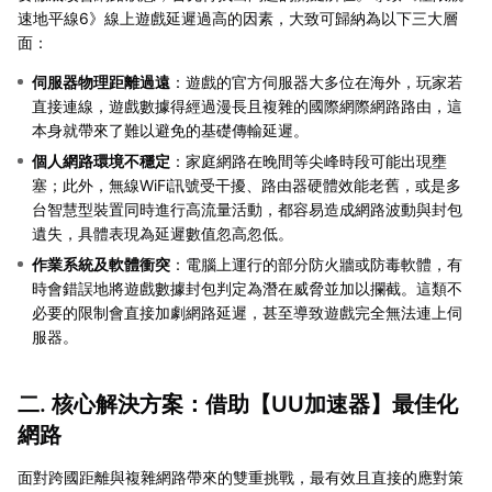
速地平線6》線上遊戲延遲過高的因素，大致可歸納為以下三大層
面：
伺服器物理距離過遠
：遊戲的官方伺服器大多位在海外，玩家若
直接連線，遊戲數據得經過漫長且複雜的國際網際網路路由，這
本身就帶來了難以避免的基礎傳輸延遲。
個人網路環境不穩定
：家庭網路在晚間等尖峰時段可能出現壅
塞；此外，無線WiFi訊號受干擾、路由器硬體效能老舊，或是多
台智慧型裝置同時進行高流量活動，都容易造成網路波動與封包
遺失，具體表現為延遲數值忽高忽低。
作業系統及軟體衝突
：電腦上運行的部分防火牆或防毒軟體，有
時會錯誤地將遊戲數據封包判定為潛在威脅並加以攔截。這類不
必要的限制會直接加劇網路延遲，甚至導致遊戲完全無法連上伺
服器。
二. 核心解決方案：借助【
UU加速器
】最佳化
網路
面對跨國距離與複雜網路帶來的雙重挑戰，最有效且直接的應對策