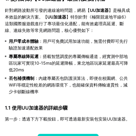
針對網路波動所引發的連線逾時問題，網易【
UU加速器
】是極具成
本效益的解決方案。【
UU加速器
】特別針對《極限競速地平線6》
這類國際服遊戲進行了專項最佳化適配，能有效處理高延遲、斷
線、連線失敗等常見網路問題，核心優勢如下：
用戶零成本體驗
：用戶可免費試用加速功能，無需付費即可先行
驗證加速適配效果
專屬專線降延遲
：搭載智慧調度的專屬傳輸通道，經實測中部地
區玩家可實現10-15ms的延遲降幅，東北地區玩家延遲最高可降
低20ms
丟包補償機制
：內建專屬丟包防護演算法，即便在校園網、公共
WiFi等穩定性較差的網路環境下，也能確保資料傳輸連貫性，減
少卡頓斷線機率
1.1 使用UU加速器的詳細步驟
第一步：透過下方下載按鈕，即可透過最新安裝包安裝UU加速器。