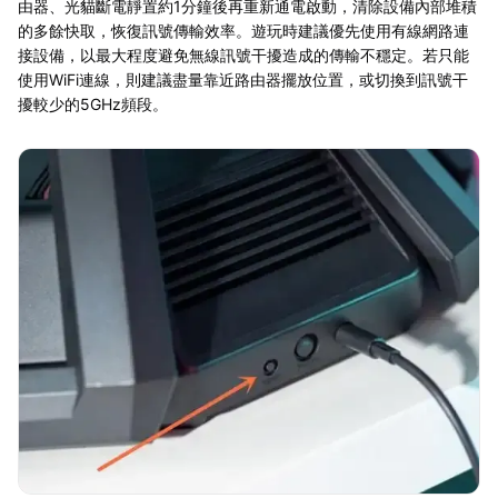
由器、光貓斷電靜置約1分鐘後再重新通電啟動，清除設備內部堆積
的多餘快取，恢復訊號傳輸效率。遊玩時建議優先使用有線網路連
接設備，以最大程度避免無線訊號干擾造成的傳輸不穩定。若只能
使用WiFi連線，則建議盡量靠近路由器擺放位置，或切換到訊號干
擾較少的5GHz頻段。