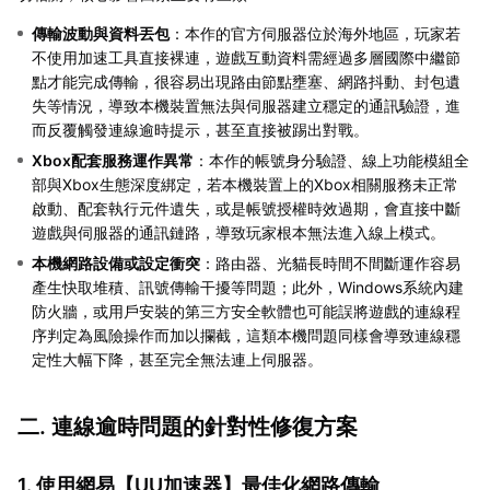
傳輸波動與資料丟包
：本作的官方伺服器位於海外地區，玩家若
不使用加速工具直接裸連，遊戲互動資料需經過多層國際中繼節
點才能完成傳輸，很容易出現路由節點壅塞、網路抖動、封包遺
失等情況，導致本機裝置無法與伺服器建立穩定的通訊驗證，進
而反覆觸發連線逾時提示，甚至直接被踢出對戰。
Xbox配套服務運作異常
：本作的帳號身分驗證、線上功能模組全
部與Xbox生態深度綁定，若本機裝置上的Xbox相關服務未正常
啟動、配套執行元件遺失，或是帳號授權時效過期，會直接中斷
遊戲與伺服器的通訊鏈路，導致玩家根本無法進入線上模式。
本機網路設備或設定衝突
：路由器、光貓長時間不間斷運作容易
產生快取堆積、訊號傳輸干擾等問題；此外，Windows系統內建
防火牆，或用戶安裝的第三方安全軟體也可能誤將遊戲的連線程
序判定為風險操作而加以攔截，這類本機問題同樣會導致連線穩
定性大幅下降，甚至完全無法連上伺服器。
二. 連線逾時問題的針對性修復方案
1. 使用網易【
UU加速器
】最佳化網路傳輸