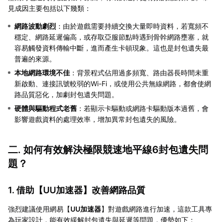
見成因主要包括以下幾類：
網路波動劇烈
：由於遊戲需要持續交換大量即時資料，若寬頻不
穩定、網路延遲偏高，或存取亞服節點時遇到骨幹網路壅塞，就
容易觸發資料傳輸中斷，進而產生卡頓現象。這也是封包遺失最
普遍的來源。
本地網路環境不佳
：背景程式佔用過多頻寬、路由器長時間未重
新啟動、連接訊號較弱的Wi-Fi，或使用公共無線網路，都會使網
路品質惡化，加劇封包遺失問題。
硬體與驅動程式老舊
：若顯示卡驅動或網路卡驅動版本過舊，會
影響遊戲資料的處理效率，增加異常封包遺失的風險。
二. 如何有效解決極限競速地平線6封包遺失問
題？
1. 借助【
UU加速器
】改善網路品質
強烈建議使用網易【
UU加速器
】對遊戲網路進行加速，這款工具專
為玩家設計，能有效緩解封包遺失與延遲等問題，優勢如下：