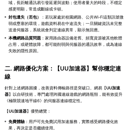
域，長距離通訊易引發延遲與波動；使用者量大的時段，不穩定
感更明顯，常造成斷線或卡頓。
封包遺失（丟包）
：若玩家處於校園網路、公共Wi-Fi這類訊號微
弱或壅塞的環境，遊戲資料易在中途流失；一旦關鍵資訊未完整
送達伺服器，系統就會判定連線異常，顯示無回應。
本機網路品質問題
：家用路由器設備老舊、頻寬資源被其他軟體
占用，或硬體故障，都可能削弱與伺服器的通訊效率，成為連線
失敗的隱性原因。
二. 網路優化方案：【
UU加速器
】幫你穩定連
線
針對上述網路困擾，改善資料傳輸路徑是突破口。網易【
UU加速
器
】以自研技術，專門處理跨國連線遊戲的網路瓶頸，能有效提升
《極限競速地平線6》的伺服器連線穩定性。
【
UU加速器
】優勢總覽：
免費體驗
：用戶可先免費試用加速服務，實際感受網路優化效
果，再決定是否繼續使用。