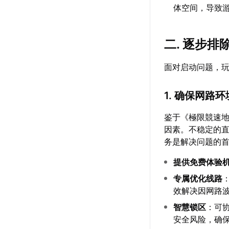
体空间，导致
二. 逐步排
面对启动问题，
1. 确保网路
鉴于《極限競速
因素。不稳定的
务是解决问题的
提供免费体验
专属优化线路
效解决因网路
智慧锁区
：可
安全风险，确