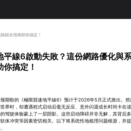
統除錯全指南助你搞定！
地平線6啟動失敗？這份網路優化與
助你搞定！
颈期盼的《極限競速地平線6》预计于2026年5月正式推出。
戏世界时，却遭遇程式启动后毫无反应、意外闪退或长时间卡在
快的驾驶体验蒙上了一层阴影。这些启动障碍并非无解，其背后
或软体冲突等因素密切相关。以下将系统性地梳理问题根源，并
法。