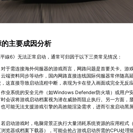
故障的主要成因分析
平線6》无法正常启动，通常可归因于以下三类常见情况：
：对于需连接海外伺服器的游戏而言，网路问题是首要关卡。游
、云端资料同步等动作，国内网路直接连线国际伺服器常伴随高
败，这直接导致启动流程中断，表现为卡在登入画面或完全无反
：作业系统的安全元件（如Windows Defender防火墙）或用
有时会误将游戏启动档案视为潜在威胁而阻止执行。另一方面，
，也可能无法支援游戏引擎的高效能渲染需求，进而引发启动黑
：若启动游戏时，电脑背景正执行大量消耗系统资源的应用程式
页浏览器或档案下载器），可能会抢占游戏启动所需的CPU处理