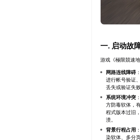
一. 启动
游戏《極限競速地
网路连线障碍
进行帐号验证
丢失或验证失
系统环境冲突
方防毒软体，
程式版本过旧
溃。
背景行程占用
染软体、多分