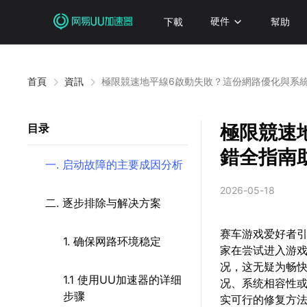
下載
硬件
幫助
首頁
資訊
極限競速地平線6啟動失敗？這份網路優化與系
極限競速
目录
錯全指南
一. 启动故障的主要成因分析
2026-05-18
二. 逐步排除与解决方案
赛车游戏爱好者引
1. 确保网路环境稳定
家在尝试进入游
况，这无疑为畅
1.1 使用UU加速器的详细
况、系统相容性
步骤
实可行的修复方