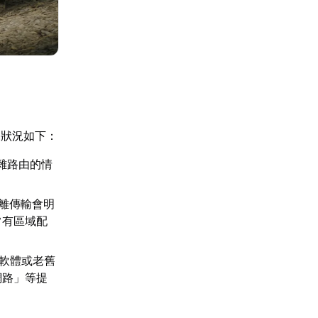
見狀況如下：
複雜路由的情
離傳輸會明
常有區域配
毒軟體或老舊
網路」等提