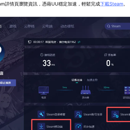
eam詳情頁瀏覽資訊，憑藉UU穩定加速，輕鬆完成
下載Steam
。