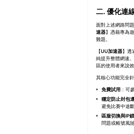
二. 優化連
面對上述網路問
速器
】憑藉專為
難題。
【
UU加速器
】透
純提升整體網速
區的使用者來說
其核心功能完全
免費試用
：可
穩定防止封包
避免比賽中途
區服切換與IP
問題或帳號風