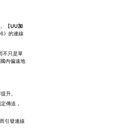
具。【
UU加
6》的連線
而不只是單
於國內偏遠地
得提升。
穩定傳送，
動而引發連線