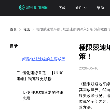
下載
硬件
幫助
首頁
資訊
極限競速地平線6無法連線的深入分析與高效優
極限競速
目录
策！
一. 網路無法連線的主要成因
2026-05-16
二. 優化連線首選：【UU加
速器】讓連線更順暢
《極限競速地平線
其開放世界。然
1. 使用UU加速器的詳細
線失敗等狀況。
步驟
遊戲的全部內容
善方法。