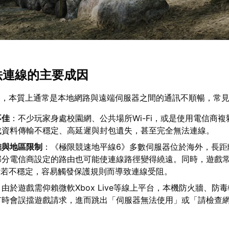
無法連線的主要成因
題，本質上通常是本地網路與遠端伺服器之間的通訊不順暢，常
不佳
：不少玩家身處校園網、公共場所Wi-Fi，或是使用電信商
成資料傳輸不穩定、高延遲與封包遺失，甚至完全無法連線。
離與地區限制
：《極限競速地平線6》多數伺服器位於海外，長距
部分電信商設定的路由也可能使連線路徑變得繞遠。同時，遊戲
P若不穩定，容易觸發保護規則而導致連線受阻。
：由於遊戲需仰賴微軟Xbox Live等線上平台，本機防火牆、防
有時會誤擋遊戲請求，進而跳出「伺服器無法使用」或「請檢查