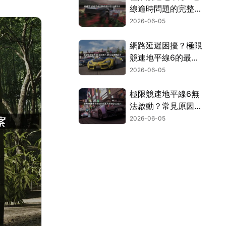
線逾時問題的完整解
決指南！
2026-06-05
網路延遲困擾？極限
競速地平線6的最佳
化技巧與加速方案詳
2026-06-05
解！
極限競速地平線6無
法啟動？常見原因與
解決方法完整彙整！
2026-06-05