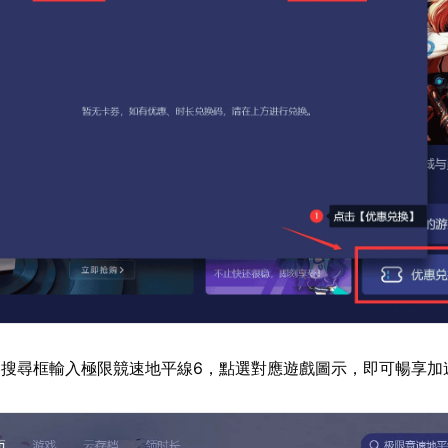
器搜尋框輸入極限競速地平線6，點選對應遊戲圖示，即可暢享加