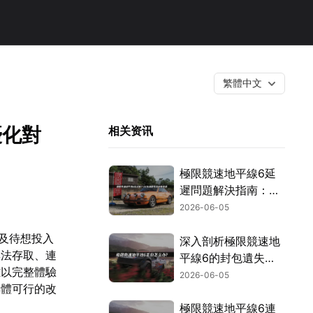
繁體中文
優化對
相关资讯
極限競速地平線6延
遲問題解決指南：
UU加速器一鍵搞
2026-06-05
定！
不及待想投入
深入剖析極限競速地
無法存取、連
平線6的封包遺失成
難以完整體驗
因，並提供最有效的
2026-06-05
具體可行的改
解決方案！
極限競速地平線6連