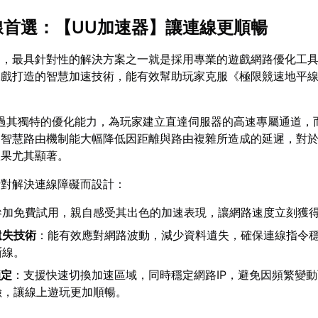
線首選：【
UU加速器
】讓連線更順暢
題，最具針對性的解決方案之一就是採用專業的遊戲網路優化工
遊戲打造的智慧加速技術，能有效幫助玩家克服《極限競速地平線
過其獨特的優化能力，為玩家建立直達伺服器的高速專屬通道，
。智慧路由機制能大幅降低因距離與路由複雜所造成的延遲，對
效果尤其顯著。
針對解決連線障礙而設計：
參加免費試用，親自感受其出色的加速表現，讓網路速度立刻獲
遺失技術
：能有效應對網路波動，減少資料遺失，確保連線指令
斷線。
鎖定
：支援快速切換加速區域，同時穩定網路IP，避免因頻繁變
險，讓線上遊玩更加順暢。