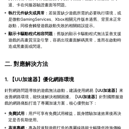
退、卡在伺服器驗證畫面等問題。
執行元件缺失或異常
：若裝置缺少遊戲所需的必要執行環境，或
是微軟GamingServices、Xbox相關元件版本過舊、背景未正常
啟動，同樣會觸發遊戲啟動失敗的相關錯誤提示。
顯示卡驅動程式相容問題
：舊版的顯示卡驅動程式無法妥善支援
遊戲的高畫質渲染引擎，容易出現畫面解碼異常，進而在啟動時
造成黑畫面或閃退。
二. 對應解決方法
1. 【
UU加速器
】優化網路環境
針對網路問題導致的遊戲無法啟動，建議使用網易【
UU加速器
】來
改善網路環境，能快速解決相關困擾。【
UU加速器
】針對國際服遊
戲的網路痛點打造了專屬加速方案，核心優勢如下：
免費試用
：用戶可享有免費試用權益，親身體驗加速效果後再決
定是否長期使用。
高速專網
：專為競速類遊戲打造的專屬線路能大幅降低跨海傳輸