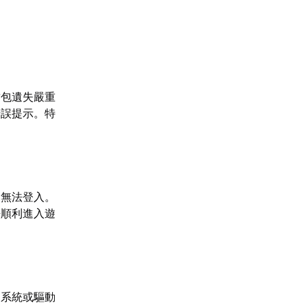
封包遺失嚴重
錯誤提示。特
然無法登入。
法順利進入遊
的系統或驅動