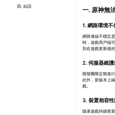
四. 結語
一. 原神
1. 網路環境
網路連線不穩定
時，遊戲用戶端
別在遊戲更新後
2. 伺服器維
開發團隊定期進
此外，新版本上
戲。
3. 裝置相容
隨著遊戲持續更