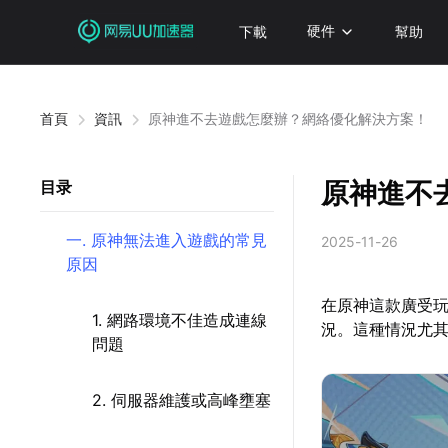
下載
硬件
幫助
首頁
資訊
原神進不去遊戲怎麼辦？網絡優化解決方案！
原神進不
目录
一. 原神無法進入遊戲的常見
2025-11-26
原因
在原神這款廣受玩
1. 網路環境不佳造成連線
況。這種情況尤
問題
2. 伺服器維護或高峰壅塞