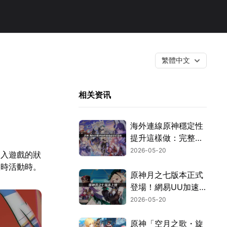
繁體中文
相关资讯
海外連線原神穩定性
提升這樣做：完整攻
略！
2026-05-20
進入遊戲的狀
限時活動時。
原神月之七版本正式
登場！網易UU加速
器助你流暢冒險。
2026-05-20
原神「空月之歌・旋