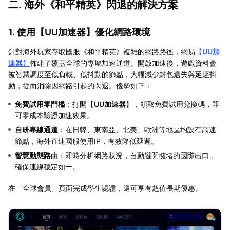
二. 海外《和平精英》閃退的解決方案
1. 使用【
UU加速器
】優化網路環境
針對海外玩家存取國服《和平精英》複雜的網路路徑，網易
【
UU加
速器
】
佈建了覆蓋全球的專屬加速通道。開啟加速後，遊戲資料會
被智慧調度至低負載、低抖動的節點，大幅減少封包遺失與延遲抖
動，從而消除因網路引起的閃退。優勢如下：
免費試用零門檻
：打開【
UU加速器
】，領取免費試用兌換碼，即
可零成本驗證加速效果。
自研專線通道
：在日韓、東南亞、北美、歐洲等地區均設有高速
節點，海外直連國服使用IP，有效降低延遲。
智慧動態路由
：即時分析網路狀況，自動避開擁堵的國際出口，
確保連線穩定如一。
在「全球會員」頁面完成學生認證，還可享有超值長期優惠。