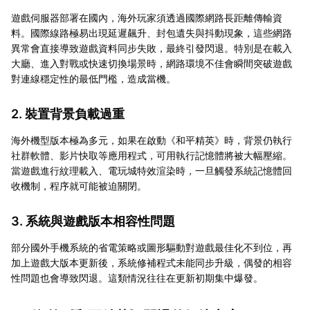
遊戲伺服器部署在國內，海外玩家須透過國際網路長距離傳輸資
料。國際線路極易出現延遲飆升、封包遺失與抖動現象，這些網路
異常會直接導致遊戲資料同步失敗，最終引發閃退。特別是在載入
大廳、進入對戰或快速切換場景時，網路環境不佳會瞬間突破遊戲
對連線穩定性的最低門檻，造成當機。
2. 裝置背景負載過重
海外機型版本極為多元，如果在啟動《和平精英》時，背景仍執行
社群軟體、影片快取等應用程式，可用執行記憶體將被大幅壓縮。
當遊戲進行紋理載入、電玩城特效渲染時，一旦觸發系統記憶體回
收機制，程序就可能被迫關閉。
3. 系統與遊戲版本相容性問題
部分國外手機系統的省電策略或圖形驅動對遊戲最佳化不到位，再
加上遊戲大版本更新後，系統修補程式未能同步升級，偶發的相容
性問題也會導致閃退。這類情況往往在更新初期集中爆發。