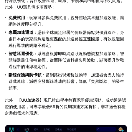
行深度優化，旨在改善延遲、斷線、卡頓和高Ping值等系列問題。
此外，UU還具備多項優勢：
免費試用
：玩家可參與免費試用，親身體驗其卓越加速效能，讓
網路速度即刻提升。
專屬加速通道
：憑藉全球廣泛部署的伺服器節點與優質線路，身
處日本的玩家能夠透過更匹配的加速路徑直連國服，有效規避因
繞行導致的網路不穩定。
智慧延遲優化
：系統會根據即時網路狀況動態調整加速策略，智
慧篩選最佳傳輸路徑，從而降低資料遺失與波動，顯著提升對戰
過程中的連線穩定性。
斷線保護與防卡頓
：當網路出現短暫波動時，加速器會盡力維持
遊戲連線，減輕突發斷線造成的影響，降低「突然斷線」的發生
頻率。
此外，【
UU加速器
】現已推出學生教育認證優惠活動。成功通過認
證的使用者，可專享最低59折的長期加速方案折扣，非常適合有穩
定遊戲需求的玩家。