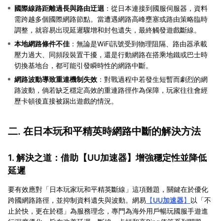
國際線路距離過長與路由迂迴
：從日本連接到國服伺服器，資料
需跨越多個國際網路節點。當遭遇網路高峰壅塞或路由策略臨時
調整，就容易出現延遲驟增和封包遺失，最終觸發遊戲斷線。
本地網路條件不佳
：無論是WiFi訊號受到物理阻隔、路由器承載
壓力過大、同頻段裝置干擾，還是行動網路在搭乘地鐵或巴士時
切換基地台，都可能引發瞬時性的網路中斷。
網路波動導致重連機制失效
：對戰過程中若發生短暫而劇烈的網
路波動，倘若缺乏穩定高效的重連路徑作為保障，玩家往往會經
歷卡頓後直接被踢出遊戲的情況。
二. 在日本玩和平精英時網路中斷的解決方法
1. 解決之道：借助【
UU加速器
】增強穩定性並降低
延遲
要有效應對「日本玩家玩和平精英斷線」這項難題，關鍵在於優化
跨國網路路徑，並抑制資料遺失與波動。網易
【
UU加速器
】
以「不
止於快，更在於穩」為服務理念，專門為海外用戶暢玩國服手遊進