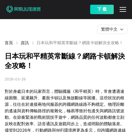
下 载
繁體中文
首頁
資訊
日本玩和平精英常斷線？網路卡頓解決全攻略！
日本玩和平精英常斷線？網路卡頓解決
全攻略！
2026-03-26
對於身處日本的玩家而言，體驗國服《和平精英》時，常會遭遇連
線困難、延遲飆升、畫面卡頓以及無故斷線等困擾。這些狀況的根
源，往往在於連接兩地伺服器的跨國網路線路不夠穩定。物理距離
的遙遠與資料傳輸路徑的複雜化，極易導致封包遺失與網路訊號波
動。在節奏緊湊的戰術競技手遊中，網路品質的任何波動都會立刻
反映在配對效率、語音通訊及遊戲同步上，造成明顯的體驗落差。
儘管到2026年，行動網路與WiFi環境將更為多元，但跨國網路連線