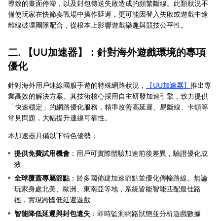
導致的畫面停滯，以及封包傳送失敗造成的頻繁斷線。此類狀況不
僅使玩家在快節奏戰場中操作延遲，更可能因登入失敗或遊戲中途
離線破壞團隊配合，從根本上影響遊戲樂趣與競技公平性。
二. 【
UU加速器
】：針對海外遊戲環境的專項
優化
針對海外用戶連線國服手遊的特殊網路狀況，
【
UU加速器
】
推出專
業高效的解決方案。其技術核心採用自主研發加速引擎，致力提供
「快速穩定」的網路優化服務，精準改善高延遲、易斷線、卡頓等
常見問題，大幅提升連線可靠性。
本加速器具備以下特色優勢：
提供免費試用機會
：用戶可實際體驗加速前後差異，驗證優化成
效
全球覆蓋專屬節點
：於多國佈建加速節點並優化傳輸路線。無論
玩家身處北美、歐洲、東南亞等地，系統皆能智能匹配最佳路
徑，實現跨國低延遲遊戲
智能降低延遲與封包遺失
：即時監測網路狀態並分析遊戲數據