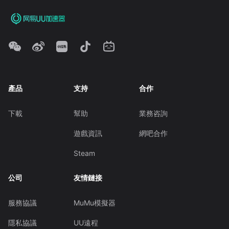
產品
支持
合作
下載
幫助
業務咨詢
遊戲資訊
網吧合作
Steam
公司
友情鏈接
服務協議
MuMu模擬器
隱私協議
UU遠程