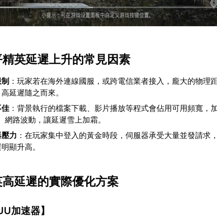
和平精英延遲上升的常見因素
限制
：玩家若在海外連線國服，或跨電信業者接入，龐大的物理
，高延遲隨之而來。
不佳
：背景執行的檔案下載、影片播放等程式會佔用可用頻寬，
不穩、網路波動，讓延遲雪上加霜。
器壓力
：在玩家集中登入的黃金時段，伺服器承受大量並發請求
遲明顯升高。
精英高延遲的實際優化方案
UU加速器
】