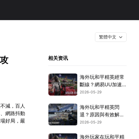
繁體中文
攻
相关资讯
海外玩和平精英經常
斷線？網易UU加速
器高效解決！
2026-05-29
氣不減，百人
海外玩和平精英閃
遲、網路抖動
退？原因與有效解決
一場好局，嚴
方法總整理！
2026-05-29
海外玩家在玩和平精