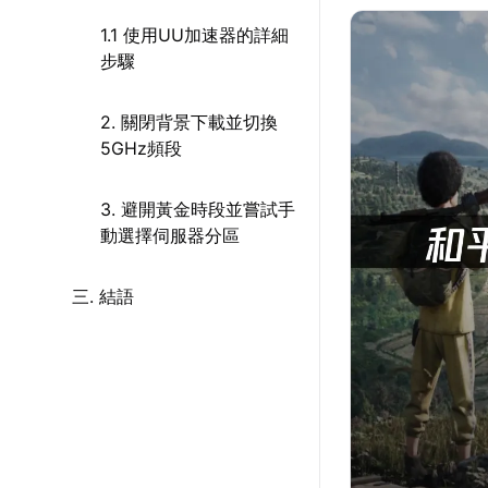
1.1 使用UU加速器的詳細
步驟
2. 關閉背景下載並切換
5GHz頻段
3. 避開黃金時段並嘗試手
動選擇伺服器分區
三. 結語