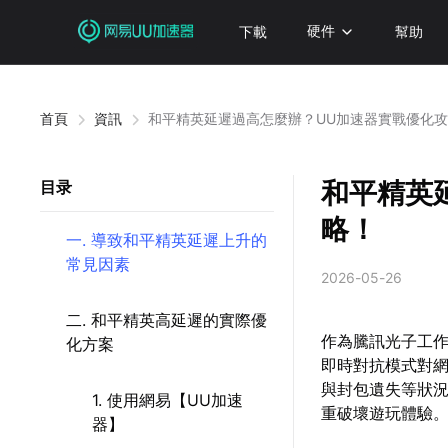
下載
硬件
幫助
首頁
資訊
和平精英延遲過高怎麼辦？UU加速器實戰優化
和平精英
目录
略！
一. 導致和平精英延遲上升的
常見因素
2026-05-26
二. 和平精英高延遲的實際優
作為騰訊光子工
化方案
即時對抗模式對
與封包遺失等狀
1. 使用網易【UU加速
重破壞遊玩體驗
器】