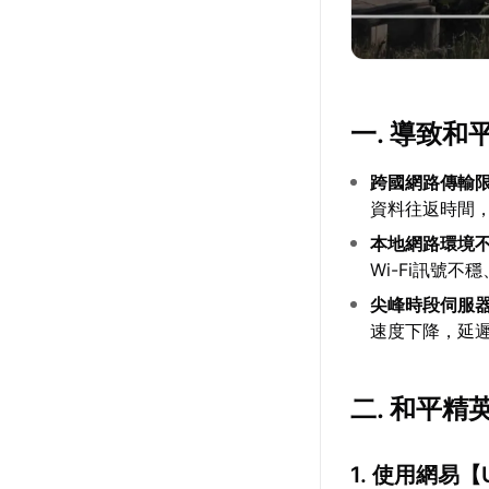
一. 導致
跨國網路傳輸
資料往返時間
本地網路環境
Wi-Fi訊號
尖峰時段伺服
速度下降，延
二. 和平
1. 使用網易【