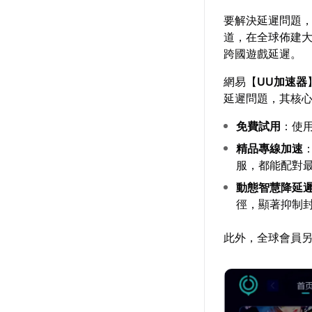
要解決延遲問題
道，在全球佈建
跨國遊戲延遲。
網易【
UU加速器
延遲問題，其核
免費試用
：使
精品專線加速
服，都能配對
動態智慧降延
徑，顯著抑制封
此外，全球會員另