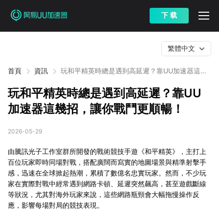
下 载
繁體中文
首頁
資訊
玩和平精英時總是遇到高延遲？靠UU加速器這幾
招，讓你戰鬥更順暢！
玩和平精英時總是遇到高延遲？靠UU
加速器這幾招，讓你戰鬥更順暢！
2026-05-29
由騰訊光子工作室群所開發的戰術競技手遊《和平精英》，主打上
百位玩家即時同場對戰，搭配廣闊而寫實的地圖場景與精準射擊手
感，迅速在全球掀起熱潮，累積了數億名忠實玩家。然而，不少玩
家在實際對戰中經常遇到網路卡頓、延遲突然飆高，甚至遊戲斷線
等狀況，尤其對海外玩家來說，這些網路瓶頸會大幅拖慢操作反
應，影響每場對局的競技表現。