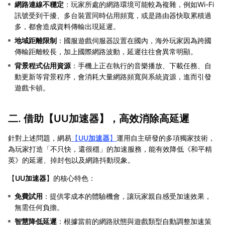
網路連線不穩定
：玩家所處的網路環境可能較為複雜，例如Wi-Fi
訊號受到干擾、多台裝置同時佔用頻寬，或是路由器快取累積過
多，都會造成資料傳輸出現延遲。
地域距離限制
：國服遊戲伺服器設置在國內，海外玩家因為跨國
傳輸距離較長，加上國際網路波動，延遲往往會異常明顯。
背景程式佔用資源
：手機上正在執行的音樂播放、下載任務、自
動更新等背景程序，會消耗大量網路頻寬與系統資源，進而引發
遊戲卡頓。
二. 借助【
UU加速器
】，高效消除高延遲
針對上述問題，網易
【
UU加速器
】
運用自主研發的多項獨家技術，
為玩家打造「不只快，還很穩」的加速服務，能有效降低《和平精
英》的延遲、掉封包以及網路抖動現象。
【
UU加速器
】的核心特色：
免費試用
：提供零成本的體驗機會，讓玩家親自感受加速效果，
無需任何負擔。
智慧降低延遲
：根據當前的網路狀態與遊戲類型自動調整加速策