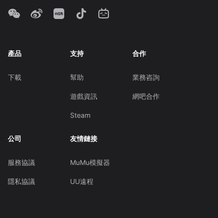
產品
支持
合作
下載
幫助
業務咨詢
遊戲資訊
網吧合作
Steam
公司
友情鏈接
服務協議
MuMu模擬器
隱私協議
UU遠程