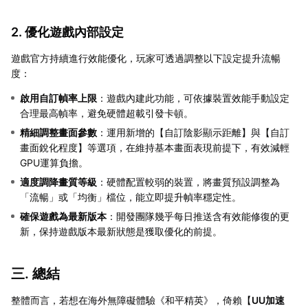
2. 優化遊戲內部設定
遊戲官方持續進行效能優化，玩家可透過調整以下設定提升流暢
度：
啟用自訂幀率上限
：遊戲內建此功能，可依據裝置效能手動設定
合理最高幀率，避免硬體超載引發卡頓。
精細調整畫面參數
：運用新增的【自訂陰影顯示距離】與【自訂
畫面銳化程度】等選項，在維持基本畫面表現前提下，有效減輕
GPU運算負擔。
適度調降畫質等級
：硬體配置較弱的裝置，將畫質預設調整為
「流暢」或「均衡」檔位，能立即提升幀率穩定性。
確保遊戲為最新版本
：開發團隊幾乎每日推送含有效能修復的更
新，保持遊戲版本最新狀態是獲取優化的前提。
三. 總結
整體而言，若想在海外無障礙體驗《和平精英》，倚賴【
UU加速