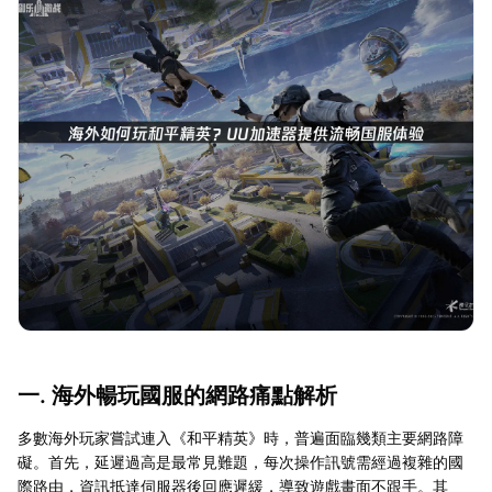
一. 海外暢玩國服的網路痛點解析
多數海外玩家嘗試連入《和平精英》時，普遍面臨幾類主要網路障
礙。首先，延遲過高是最常見難題，每次操作訊號需經過複雜的國
際路由，資訊抵達伺服器後回應遲緩，導致遊戲畫面不跟手。其