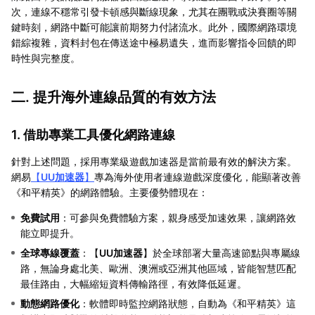
次，連線不穩常引發卡頓感與斷線現象，尤其在團戰或決賽圈等關
鍵時刻，網路中斷可能讓前期努力付諸流水。此外，國際網路環境
錯綜複雜，資料封包在傳送途中極易遺失，進而影響指令回饋的即
時性與完整度。
二. 提升海外連線品質的有效方法
1. 借助專業工具優化網路連線
針對上述問題，採用專業級遊戲加速器是當前最有效的解決方案。
網易
【
UU加速器
】
專為海外使用者連線遊戲深度優化，能顯著改善
《和平精英》的網路體驗。主要優勢體現在：
免費試用
：可參與免費體驗方案，親身感受加速效果，讓網路效
能立即提升。
全球專線覆蓋
：【
UU加速器
】於全球部署大量高速節點與專屬線
路，無論身處北美、歐洲、澳洲或亞洲其他區域，皆能智慧匹配
最佳路由，大幅縮短資料傳輸路徑，有效降低延遲。
動態網路優化
：軟體即時監控網路狀態，自動為《和平精英》這