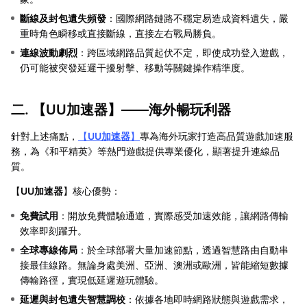
斷線及封包遺失頻發
：國際網路鏈路不穩定易造成資料遺失，嚴
重時角色瞬移或直接斷線，直接左右戰局勝負。
連線波動劇烈
：跨區域網路品質起伏不定，即使成功登入遊戲，
仍可能被突發延遲干擾射擊、移動等關鍵操作精準度。
二. 【
UU加速器
】——海外暢玩利器
針對上述痛點，
【
UU加速器
】
專為海外玩家打造高品質遊戲加速服
務，為《和平精英》等熱門遊戲提供專業優化，顯著提升連線品
質。
【
UU加速器
】核心優勢：
免費試用
：開放免費體驗通道，實際感受加速效能，讓網路傳輸
效率即刻躍升。
全球專線佈局
：於全球部署大量加速節點，透過智慧路由自動串
接最佳線路。無論身處美洲、亞洲、澳洲或歐洲，皆能縮短數據
傳輸路徑，實現低延遲遊玩體驗。
延遲與封包遺失智慧調校
：依據各地即時網路狀態與遊戲需求，