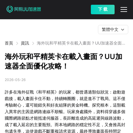
下 载
繁體中文
首頁
資訊
海外玩和平精英卡在載入畫面？UU加速器全面優
化攻略！
海外玩和平精英卡在載入畫面？UU加
速器全面優化攻略！
2026-05-26
許多在海外征戰《和平精英》的玩家，都曾遇過類似狀況：啟動遊
戲後，載入畫面卡住不動，持續轉圈圈，就是進不了戰局。這不僅
考驗耐心，還可能錯失和好友組隊的黃金時機。探究根本，這類載
入異常的主因是網路連線不順暢。玩家身處國外，資料得穿越多個
國際網路節點才能抵達伺服器，長距離造成的高延遲與線路波動，
成了載入延宕的主要瓶頸。而本地網路的穩定性不足，又會推高封
包遺失率，迫使遊戲不斷重複請求資源，最終導致畫面長時間定