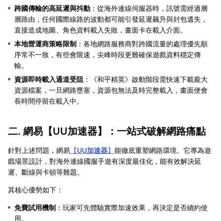
跨國傳輸的高延遲與抖動
：從海外連線伺服器時，訊號需經過層
層路由，任何國際線路的波動都可能引發延遲飆升與封包遺失，
直接造成地圖、角色資料載入失敗，畫面卡在載入介面。
本地營運商策略限制
：各地網路服務商對跨國流量的處理優先順
序常不一致，有些會限速，尖峰時段更難確保遊戲資料穩定傳
輸。
資源即時載入通道受阻
：《和平精英》啟動階段需快速下載龐大
資源檔案，一旦網路壅塞，資源包無法及時完整載入，畫面便會
長時間停留在載入中。
二. 網易【
UU加速器
】：一站式破解網路痛點
針對上述問題，網易
【
UU加速器
】
能徹底重塑網路環境。它專為遊
戲場景設計，對海外連線國服手遊有深度最佳化，能有效解決延
遲、斷線與卡頓等難題。
其核心優勢如下：
免費試用機制
：玩家可先體驗實際加速效果，再決定是否續約使
用。