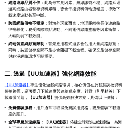
網路連線品質不佳
：此為最常見因素。無線訊號不穩、網路延遲
過高或路由器暫存資料累積，皆會干擾資料傳輸流暢度，導致下
載速度波動甚至中斷。
跨國網路傳輸不穩定
：對海外玩家而言，地理距離拉長使連線路
徑複雜化，易受國際節點波動、不同電信線路壅塞等因素衝擊，
大幅削弱下載效能。
終端裝置與頻寬限制
：背景應用程式過多會佔用大量網路頻寬；
同時，裝置儲存空間不足亦會阻礙下載進程。確保充足儲存空間
與純淨網路環境至關重要。
二. 透過【
UU加速器
】強化網路效能
【
UU加速器
】
專注優化遊戲網路環境，核心價值在於智慧調校資料
傳輸路徑，顯著提升下載速度與連線穩定度。針對《和平精英》下
載緩慢問題，【
UU加速器
】提供高效解決方案，具備以下優勢：
免費體驗服務
：用戶通常可取得免費試用資格，親身體驗下載速
度的躍升。
全球專屬加速線路
：【
UU加速器
】佈建全球密集加速節點，為海