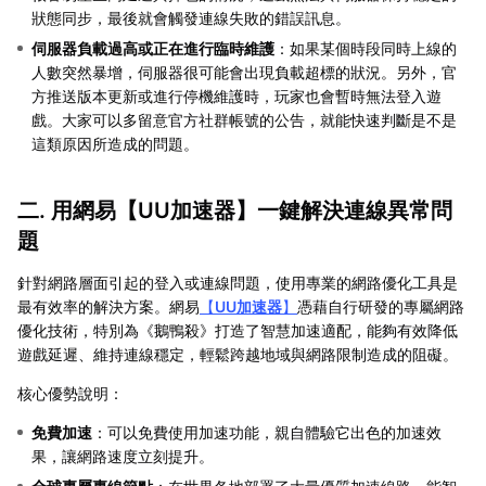
狀態同步，最後就會觸發連線失敗的錯誤訊息。
伺服器負載過高或正在進行臨時維護
：如果某個時段同時上線的
人數突然暴增，伺服器很可能會出現負載超標的狀況。另外，官
方推送版本更新或進行停機維護時，玩家也會暫時無法登入遊
戲。大家可以多留意官方社群帳號的公告，就能快速判斷是不是
這類原因所造成的問題。
二. 用網易【
UU加速器
】一鍵解決連線異常問
題
針對網路層面引起的登入或連線問題，使用專業的網路優化工具是
最有效率的解決方案。網易
【
UU加速器
】
憑藉自行研發的專屬網路
優化技術，特別為《鵝鴨殺》打造了智慧加速適配，能夠有效降低
遊戲延遲、維持連線穩定，輕鬆跨越地域與網路限制造成的阻礙。
核心優勢說明：
免費加速
：可以免費使用加速功能，親自體驗它出色的加速效
果，讓網路速度立刻提升。